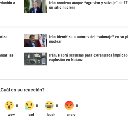
educido a
Irán condena ataque “agresivo y salvaje” de E
un sitio nuclear
brica
Irán identifica a autores del “sabotaje” en su p
nuclear
ntar las
Irán: Habrá secuelas para extranjeros implicad
explosión en Natanz