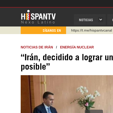
NOTICIAS
https://t.me/hispantvcanal
SÍGANOS EN
https://urmedium.com/c/h
WhatsApp y Viber: +98 92
NOTICIAS DE IRÁN
/
ENERGÍA NUCLEAR
Instagram como: hispan_t
“Irán, decidido a lograr 
https://www.facebook.com
posible”
https://www.youtube.com/
http://twitter.com/nexo_lat