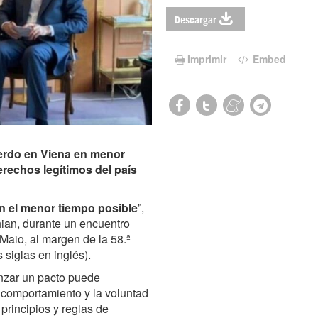
Descargar
Imprimir
Embed
uerdo en Viena en menor
erechos legítimos del país
n el menor tiempo posible
”,
hian, durante un encuentro
 Maio, al margen de la 58.ª
siglas en inglés).
nzar un pacto puede
comportamiento y la voluntad
principios y reglas de