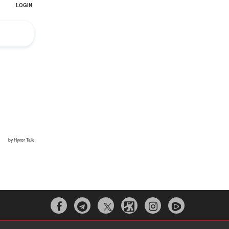


