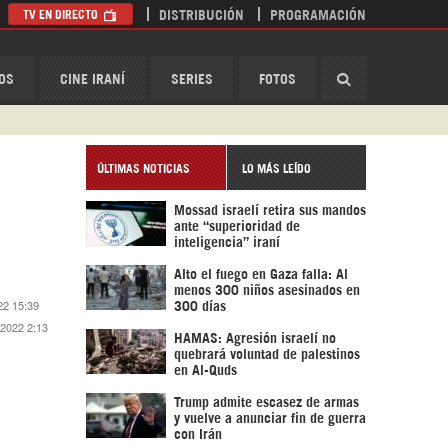
TV EN DIRECTO
DISTRIBUCIÓN
PROGRAMACIÓN
HispanTV
OS
CINE IRANÍ
SERIES
FOTOS
ÚLTIMAS NOTICIAS
LO MÁS LEÍDO
Mossad israelí retira sus mandos
ante “superioridad de
inteligencia” iraní
Alto el fuego en Gaza falla: Al
menos 300 niños asesinados en
22 15:39
300 días
 2022 2:13
HAMAS: Agresión israelí no
quebrará voluntad de palestinos
en Al-Quds
Trump admite escasez de armas
y vuelve a anunciar fin de guerra
con Irán