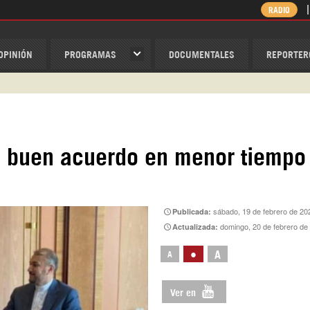
RADIO
OPINIÓN
PROGRAMAS
DOCUMENTALES
REPORTER
ispantv
1 79 29 404
v
un buen acuerdo en menor tiempo
/Nexolatino.Canal
@nexo_latino
ino
sábado, 19 de febrero de 20
Publicada:
domingo, 20 de febrero de
Actualizada:
•
A
A
Ver en