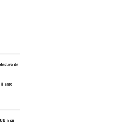
El Hombre eterno | Parte 2
fectivo de
HH ante
CGRI de Irán asesta duros golpes a EEUU
con ataque simultáneo en Asia Occidental |
Detrás de la Razón
EUU a su