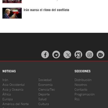
Irán marca el ritmo del conflicto



NOTICIAS
SECCIONES
Irán
Sociedad
Distribución
Asia Occidental
Economía
Nosotros
Asia y Oceanía
Ciencia/Tec
Contacto
África
Deporte
Programación
Europa
Salud
Rss
América del Norte
Cultura