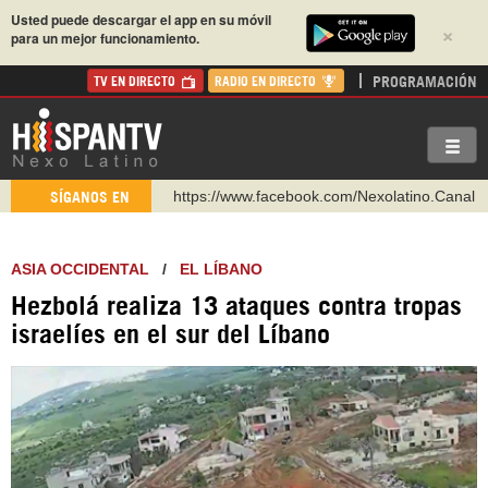
Usted puede descargar el app en su móvil
×
para un mejor funcionamiento.
PROGRAMACIÓN
TV EN DIRECTO
RADIO EN DIRECTO
https://www.facebook.com/Nexolatino.Canal
SÍGANOS EN
https://www.youtube.com/@nexo_latino
http://twitter.com/nexo_latino
ASIA OCCIDENTAL
/
EL LÍBANO
https://t.me/hispantvcanal
Hezbolá realiza 13 ataques contra tropas
https://urmedium.com/c/hispantv
israelíes en el sur del Líbano
WhatsApp y Viber: +98 921 79 29 404
Instagram como: hispan_tv