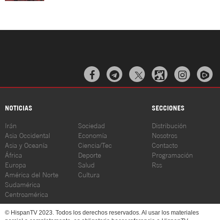



NOTICIAS
SECCIONES
Irán
Sociedad
Distribución
Asia Occidental
Economía
Nosotros
Asia y Oceanía
Ciencia/Tec
Contacto
África
Deporte
Programación
Europa
Salud
Rss
América del Norte
Cultura
Sudamérica
Centroamérica
© HispanTV 2023. Todos los derechos reservados. Al usar los materiales