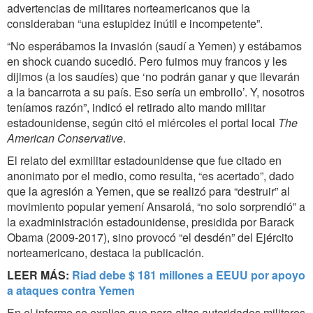
advertencias de militares norteamericanos que la
consideraban “una estupidez inútil e incompetente”.
“No esperábamos la invasión (saudí a Yemen) y estábamos
en shock cuando sucedió. Pero fuimos muy francos y les
dijimos (a los saudíes) que ‘no podrán ganar y que llevarán
a la bancarrota a su país. Eso sería un embrollo’. Y, nosotros
teníamos razón”, indicó el retirado alto mando militar
estadounidense, según citó el miércoles el portal local
The
American Conservative
.
El relato del exmilitar estadounidense que fue citado en
anonimato por el medio, como resulta, “es acertado”, dado
que la agresión a Yemen, que se realizó para “destruir” al
movimiento popular yemení Ansarolá, “no solo sorprendió” a
la exadministración estadounidense, presidida por Barack
Obama (2009-2017), sino provocó “el desdén” del Ejército
norteamericano, destaca la publicación.
LEER MÁS:
Riad debe $ 181 millones a EEUU por apoyo
a ataques contra Yemen
En el informe se explica que para altas autoridades militares