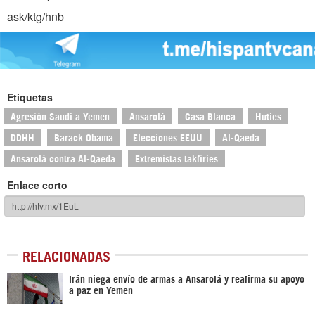
ask/ktg/hnb
Etiquetas
Agresión Saudí a Yemen
Ansarolá
Casa Blanca
Hutíes
DDHH
Barack Obama
Elecciones EEUU
Al-Qaeda
Ansarolá contra Al-Qaeda
Extremistas takfiríes
Enlace corto
RELACIONADAS
Irán niega envío de armas a Ansarolá y reafirma su apoyo
a paz en Yemen