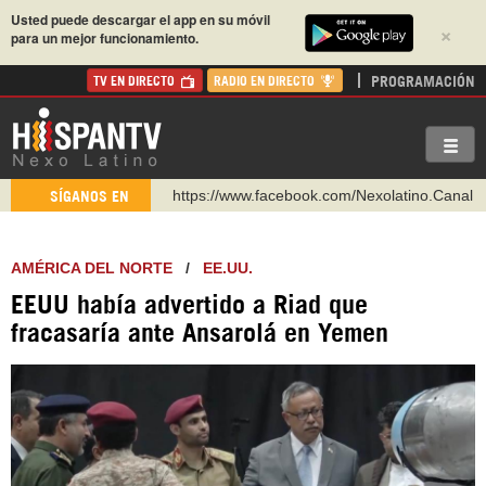
Usted puede descargar el app en su móvil
×
para un mejor funcionamiento.
PROGRAMACIÓN
TV EN DIRECTO
RADIO EN DIRECTO
https://www.youtube.com/@nexo_latino
SÍGANOS EN
http://twitter.com/nexo_latino
https://t.me/hispantvcanal
AMÉRICA DEL NORTE
/
EE.UU.
https://urmedium.com/c/hispantv
EEUU había advertido a Riad que
WhatsApp y Viber: +98 921 79 29 404
fracasaría ante Ansarolá en Yemen
Instagram como: hispan_tv
https://www.facebook.com/Nexolatino.Canal