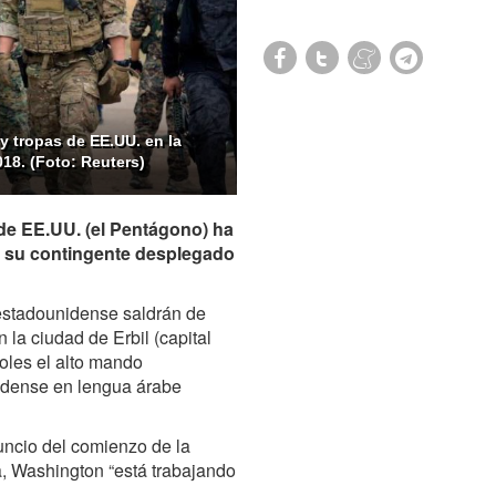
y tropas de EE.UU. en la
018. (Foto: Reuters)
de EE.UU. (el Pentágono) ha
k su contingente desplegado
 estadounidense saldrán de
 la ciudad de Erbil (capital
oles el alto mando
idense en lengua árabe
uncio del comienzo de la
ia, Washington “está trabajando