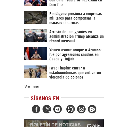
fase final
Pentágono presiona a empresas
militares para compensar la
escasez de armas
Arresto de inmigrantes en
administración Trump alcanza un
récord mensual
Yemen asume ataque a Aramco:
fue por agresiones saudíes en
Saada y Hajjah
Israel impide entrar a
estadounidenses que criticaron
violencia de colonos
Ver más
SÍGANOS EN



BOLETÍN DE NOTICIAS
26:04