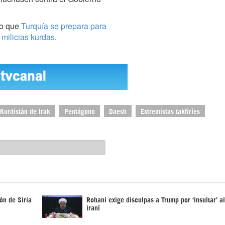
po que
Turquía se prepara para
 milicias kurdas
.
Kurdistán de Irak
Pentágono
Daesh
Extremistas takfiríes
ón de Siria
Rohani exige disculpas a Trump por ‘insultar’ a
iraní