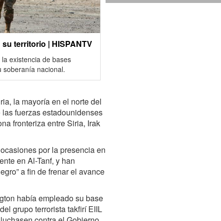
n su territorio | HISPANTV
’ la existencia de bases
u soberanía nacional.
a, la mayoría en el norte del
e las fuerzas estadounidenses
a fronteriza entre Siria, Irak
 ocasiones por la presencia en
ente en Al-Tanf, y han
ro” a fin de frenar el avance
ngton había empleado su base
del grupo terrorista takfirí EIIL
 luchasen contra el Gobierno