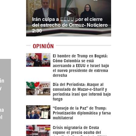
Irán culpa a EEUU por el cierre
del estrecho de Ormuz- Noticiero
2:30
OPINIÓN
El hombre de Trump en Bogotá:
Cómo Colombia se está
acercando a EEUU e Israel bajo
el nuevo presidente de extrema
derecha
án
Día del Periodista: Ataque al
y
consulado de Mazar-e-Sharif y
periodista iraní que informó bajo
fuego
“Consejo de la Paz” de Trump:
ha
Privatización diplomática y farsa
el
multilateral
Crisis migratoria de Ceuta
expone el precio oculto del