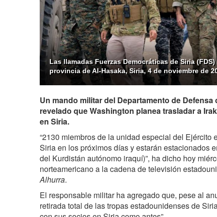
Las llamadas Fuerzas Democráticas de Siria (FDS) 
provincia de Al-Hasaka, Siria, 4 de noviembre de 2
Un mando militar del Departamento de Defensa 
revelado que Washington planea trasladar a Ira
en Siria.
“2130 miembros de la unidad especial del Ejército
Siria en los próximos días y estarán estacionados en
del Kurdistán autónomo iraquí)”, ha dicho hoy miérc
norteamericano a la cadena de televisión estadoun
Alhurra
.
El responsable militar ha agregado que, pese al an
retirada total de las tropas estadounidenses de Sir
con sus socios en Siria como antes”.