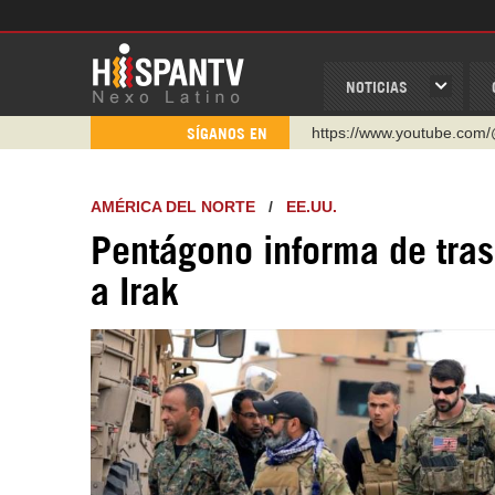
NOTICIAS
https://www.youtube.com/
SÍGANOS EN
http://twitter.com/nexo_lat
https://t.me/hispantvcanal
AMÉRICA DEL NORTE
/
EE.UU.
https://urmedium.com/c/h
Pentágono informa de tras
WhatsApp y Viber: +98 92
a Irak
Instagram como: hispan_t
https://www.facebook.com