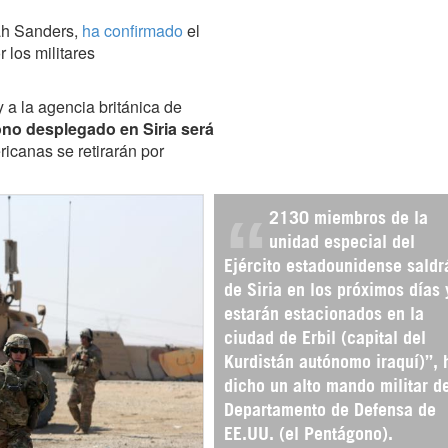
ah Sanders,
ha confirmado
el
los militares
 a la agencia británica de
ono desplegado en Siria será
ricanas se retirarán por
2130 miembros de la
unidad especial del
Ejército estadounidense saldr
de Siria en los próximos días 
estarán estacionados en la
ciudad de Erbil (capital del
Kurdistán autónomo iraquí)”, 
dicho un alto mando militar d
Departamento de Defensa de
EE.UU. (el Pentágono).