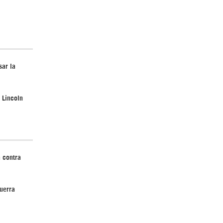
¿Cómo será el Golfo Pérsico sin EEUU?
sar la
 Lincoln
¿Por qué Estados Unidos no puede vencer
 contra
a Irán? |GrinGo!
uerra