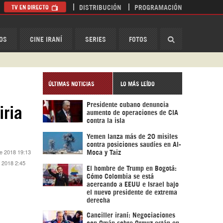
TV EN DIRECTO
DISTRIBUCIÓN
PROGRAMACIÓN
HispanTV
OS
CINE IRANÍ
SERIES
FOTOS
ÚLTIMAS NOTICIAS
LO MÁS LEÍDO
Presidente cubano denuncia
iria
aumento de operaciones de CIA
contra la isla
Yemen lanza más de 20 misiles
contra posiciones saudíes en Al-
de 2018 19:13
Moca y Taiz
e 2018 2:45
El hombre de Trump en Bogotá:
Cómo Colombia se está
acercando a EEUU e Israel bajo
el nuevo presidente de extrema
derecha
Canciller iraní: Negociaciones
con Omán sobre Ormuz están en