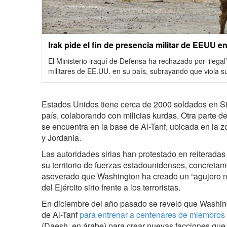
Irak pide el fin de presencia militar de EEUU e
El Ministerio iraquí de Defensa ha rechazado por ‘ilegal
militares de EE.UU. en su país, subrayando que viola s
Estados Unidos tiene cerca de 2000 soldados en Siri
país, colaborando con milicias kurdas. Otra parte d
se encuentra en la base de Al-Tanf, ubicada en la zon
y Jordania.
Las autoridades sirias han protestado en reiteradas
su territorio de fuerzas estadounidenses, concretam
aseverado que Washington ha creado un “agujero neg
del Ejército sirio frente a los terroristas.
En diciembre del año pasado se reveló que Washi
de Al-Tanf
para entrenar a centenares de miembros
(Daesh, en árabe) para crear nuevas facciones que