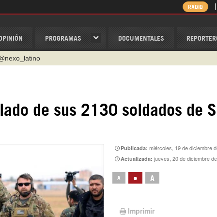
RADIO
OPINIÓN
PROGRAMAS
DOCUMENTALES
REPORTER
@nexo_latino
ino
ispantv
lado de sus 2130 soldados de S
1 79 29 404
v
/Nexolatino.Canal
miércoles, 19 de diciembre 
Publicada:
jueves, 20 de diciembre d
Actualizada:
•
A
A
Imprimir