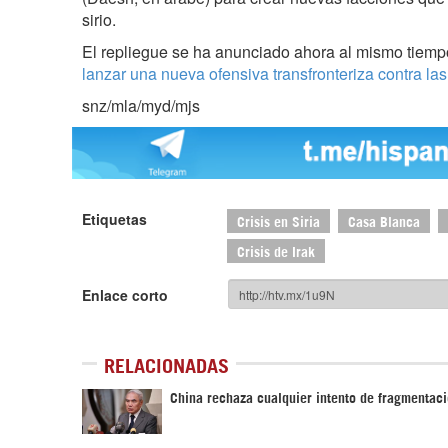
sirio.
El repliegue se ha anunciado ahora al mismo tiem
lanzar una nueva ofensiva transfronteriza contra las
snz/mla/myd/mjs
Etiquetas
Crisis en Siria
Casa Blanca
Crisis de Irak
Enlace corto
RELACIONADAS
China rechaza cualquier intento de fragmentaci