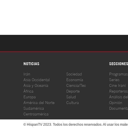
NOTICIAS
SECCIONE
Irán
Sociedad
Programas
Asia Occidental
Economía
Series
Asia y Oceanía
Ciencia/Tec
Cine Iraní
África
Deporte
Reporteros
Europa
Salud
Análisis de
América del Norte
Cultura
Opinión
Sudamérica
Documenta
Centroamérica
© HispanTV 2023. Todos los derechos reservados. Al usar los mater