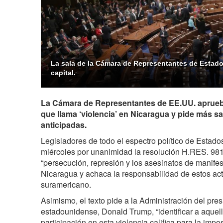
La sala de la Cámara de Representantes de Estad
capital.
La Cámara de Representantes de EE.UU. aprueba
que llama ‘violencia’ en Nicaragua y pide más s
anticipadas.
Legisladores de todo el espectro político de Estado
miércoles por unanimidad la resolución H.RES. 98
“persecución, represión y los asesinatos de manifes
Nicaragua y achaca la responsabilidad de estos act
suramericano.
Asimismo, el texto pide a la Administración del pre
estadounidense, Donald Trump, “identificar a aque
participación en esta violencia califica para la imp