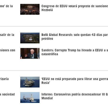
mo’ de la
Congreso de EEUU votará proyecto de sanciones
Hezbolá
alir de la
BofA Global Research: solo quedan 43 días para
petróleo
nsiones con
Sanders: Corrupto Trump ha llevado a EEUU a 
catastrófica
izaría
‘EEUU no está preparado para librar una guerra
Rusia’
a sociedad
Informe: Coronavirus podría desencadenar III G
Mundial