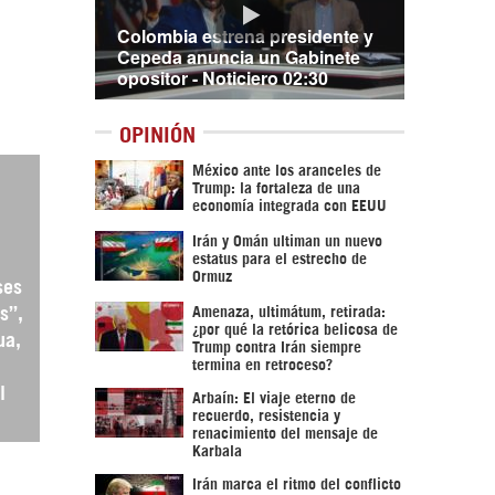
Colombia estrena presidente y
Cepeda anuncia un Gabinete
opositor - Noticiero 02:30
OPINIÓN
México ante los aranceles de
Trump: la fortaleza de una
economía integrada con EEUU
Irán y Omán ultiman un nuevo
estatus para el estrecho de
Ormuz
ses
Amenaza, ultimátum, retirada:
s”,
¿por qué la retórica belicosa de
ua,
Trump contra Irán siempre
termina en retroceso?
l
Arbaín: El viaje eterno de
recuerdo, resistencia y
renacimiento del mensaje de
Karbala
Irán marca el ritmo del conflicto