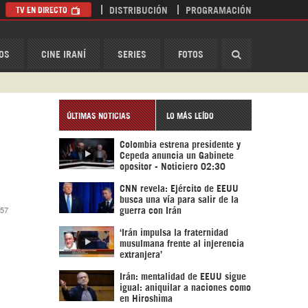
TV EN DIRECTO
DISTRIBUCIÓN
PROGRAMACIÓN
HispanTV
OS
CINE IRANÍ
SERIES
FOTOS
ÚLTIMAS NOTICIAS
LO MÁS LEÍDO
Colombia estrena presidente y
Cepeda anuncia un Gabinete
opositor - Noticiero 02:30
CNN revela: Ejército de EEUU
busca una vía para salir de la
:57
guerra con Irán
‘Irán impulsa la fraternidad
musulmana frente al injerencia
extranjera’
Irán: mentalidad de EEUU sigue
igual: aniquilar a naciones como
en Hiroshima