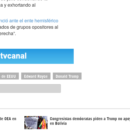
a y exhortando al
ció ante el ente hemisférico
ados de grupos opositores al
erecha”.
o de EEUU
Edward Royce
Donald Trump
 de OEA en
Congresistas demócratas piden a Trump no apo
en Bolivia