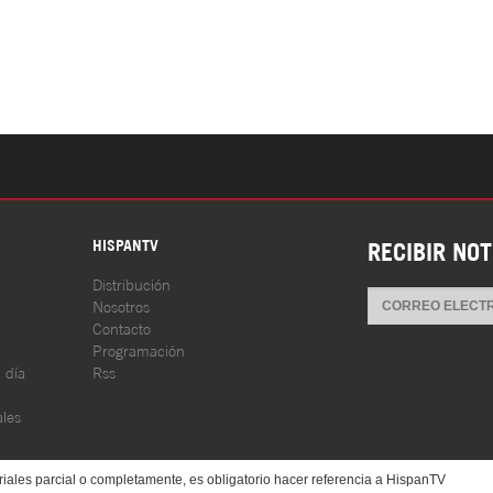
S
HISPANTV
RECIBIR NOT
Distribución
Nosotros
Contacto
Programación
l día
Rss
les
iales parcial o completamente, es obligatorio hacer referencia a HispanTV