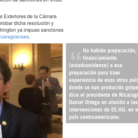
es Exteriores de la Cámara
probar dicha resolución y
hington ya impuso sanciones
nicaragüenses
.
Ha habido preparación,
financiamiento
(estadounidense) a esa
preparación para traer
experiencia de esos otros paí
donde se han producido golpe
dice el presidente de Nicarag
Daniel Ortega en alusión a las
intervenciones de EE.UU. en e
país centroamericano.