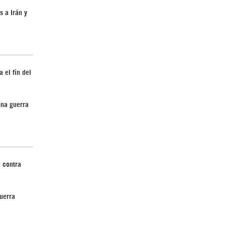
 a Irán y
¿Cómo será el Golfo Pérsico sin EEUU?
 el fin del
una guerra
Irán pide “tolerancia cero” ante ataques
contra instalaciones nucleares | Detrás de
la Razón
 contra
uerra