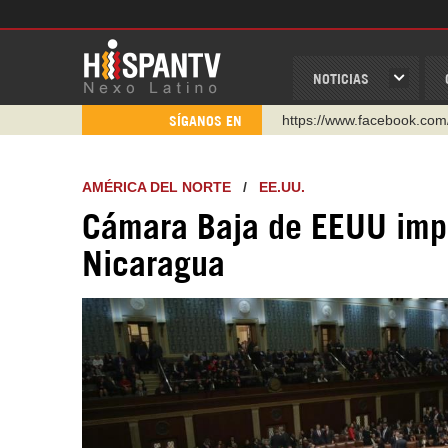
NOTICIAS
https://www.facebook.com
SÍGANOS EN
https://www.youtube.com/
http://twitter.com/nexo_lat
AMÉRICA DEL NORTE
/
EE.UU.
https://t.me/hispantvcanal
Cámara Baja de EEUU impu
https://urmedium.com/c/h
Nicaragua
WhatsApp y Viber: +98 92
Instagram como: hispan_t