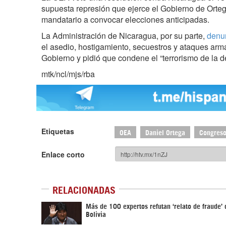
supuesta represión que ejerce el Gobierno de Orteg
mandatario a convocar elecciones anticipadas.
La Administración de Nicaragua, por su parte,
denun
el asedio, hostigamiento, secuestros y ataques arm
Gobierno y pidió que condene el “terrorismo de la d
mtk/ncl/mjs/rba
Etiquetas
OEA
Daniel Ortega
Congres
Enlace corto
RELACIONADAS
Más de 100 expertos refutan ‘relato de fraude’
Bolivia