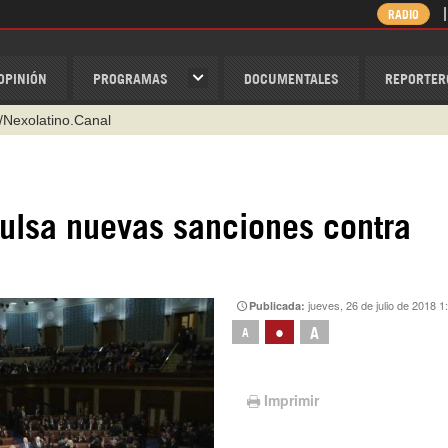
RADIO
OPINIÓN
PROGRAMAS
DOCUMENTALES
REPORTER
/Nexolatino.Canal
@nexo_latino
ino
lsa nuevas sanciones contra
ispantv
1 79 29 404
v
jueves, 26 de julio de 2018 1
Publicada:
•
A
A
Imprimir