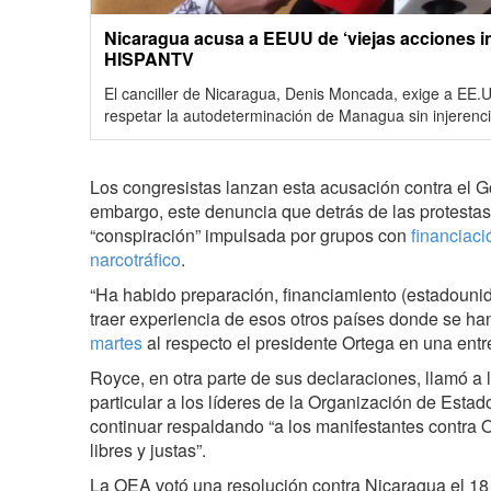
Nicaragua acusa a EEUU de ‘viejas acciones in
HISPANTV
El canciller de Nicaragua, Denis Moncada, exige a EE.UU
respetar la autodeterminación de Managua sin injerenci
Los congresistas lanzan esta acusación contra el G
embargo, este denuncia que detrás de las protestas
“conspiración” impulsada por grupos con
financiac
narcotráfico
.
“Ha habido preparación, financiamiento (estadouni
traer experiencia de esos otros países donde se ha
martes
al respecto el presidente Ortega en una entre
Royce, en otra parte de sus declaraciones, llamó a 
particular a los líderes de la Organización de Est
continuar respaldando “a los manifestantes contra O
libres y justas”.
La OEA votó una resolución contra Nicaragua el 18