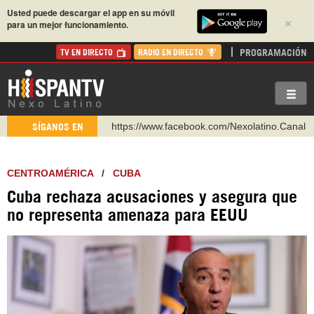
Usted puede descargar el app en su móvil
×
para un mejor funcionamiento.
PROGRAMACIÓN
TV EN DIRECTO
RADIO EN DIRECTO
https://www.facebook.com/Nexolatino.Canal
SÍGANOS EN
https://www.youtube.com/@nexo_latino
http://twitter.com/nexo_latino
CENTROAMÉRICA
/
CUBA
https://t.me/hispantvcanal
Cuba rechaza acusaciones y asegura que
https://urmedium.com/c/hispantv
no representa amenaza para EEUU
WhatsApp y Viber: +98 921 79 29 404
Instagram como: hispan_tv