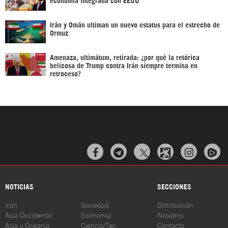
Irán y Omán ultiman un nuevo estatus para el estrecho de
Ormuz
Amenaza, ultimátum, retirada: ¿por qué la retórica
belicosa de Trump contra Irán siempre termina en
retroceso?



NOTICIAS
SECCIONES
Irán
Sociedad
Distribución
Asia Occidental
Economía
Nosotros
Asia y Oceanía
Ciencia/Tec
Contacto