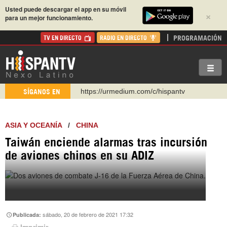
Usted puede descargar el app en su móvil
×
para un mejor funcionamiento.
PROGRAMACIÓN
TV EN DIRECTO
RADIO EN DIRECTO
https://urmedium.com/c/hispantv
SÍGANOS EN
WhatsApp y Viber: +98 921 79 29 404
Instagram como: hispan_tv
ASIA Y OCEANÍA
/
CHINA
https://www.facebook.com/Nexolatino.Canal
Taiwán enciende alarmas tras incursión
https://www.youtube.com/@nexo_latino
de aviones chinos en su ADIZ
http://twitter.com/nexo_latino
https://t.me/hispantvcanal
sábado, 20 de febrero de 2021 17:32
Publicada:
Imprimir