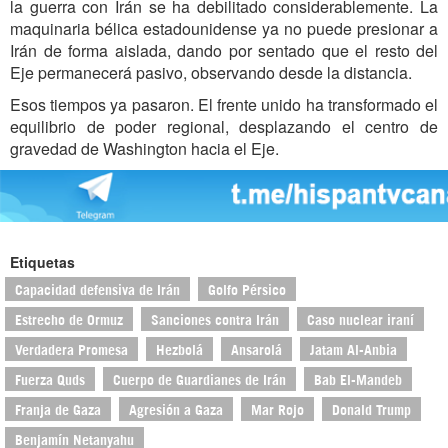
la guerra con Irán se ha debilitado considerablemente. La
maquinaria bélica estadounidense ya no puede presionar a
Irán de forma aislada, dando por sentado que el resto del
Eje permanecerá pasivo, observando desde la distancia.
Esos tiempos ya pasaron. El frente unido ha transformado el
equilibrio de poder regional, desplazando el centro de
gravedad de Washington hacia el Eje.
Etiquetas
Capacidad defensiva de Irán
Golfo Pérsico
Estrecho de Ormuz
Sanciones contra Irán
Caso nuclear iraní
Verdadera Promesa
Hezbolá
Ansarolá
Jatam Al-Anbia
Fuerza Quds
Cuerpo de Guardianes de Irán
Bab El-Mandeb
Franja de Gaza
Agresión a Gaza
Mar Rojo
Donald Trump
Benjamín Netanyahu