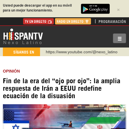
Usted puede descargar el app en su móvil
×
para un mejor funcionamiento.
PROGRAMACIÓN
TV EN DIRECTO
RADIO EN DIRECTO
https://www.youtube.com/@nexo_latino
SÍGANOS EN
http://twitter.com/nexo_latino
https://t.me/hispantvcanal
OPINIÓN
https://urmedium.com/c/hispantv
Fin de la era del “ojo por ojo”: la amplia
WhatsApp y Viber: +98 921 79 29 404
respuesta de Irán a EEUU redefine
Instagram como: hispan_tv
ecuación de la disuasión
https://www.facebook.com/Nexolatino.Canal