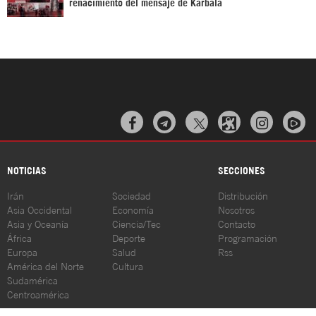
renacimiento del mensaje de Karbala



NOTICIAS
SECCIONES
Irán
Sociedad
Distribución
Asia Occidental
Economía
Nosotros
Asia y Oceanía
Ciencia/Tec
Contacto
África
Deporte
Programación
Europa
Salud
Rss
América del Norte
Cultura
Sudamérica
Centroamérica