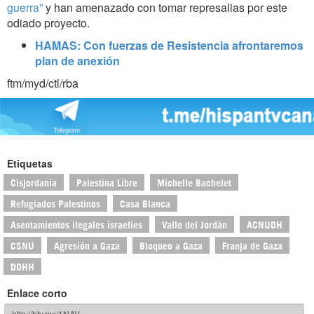
guerra”
y han amenazado con tomar represalias por este
odiado proyecto.
HAMAS: Con fuerzas de Resistencia afrontaremos
plan de anexión
ftm/myd/ctl/rba
Etiquetas
Cisjordania
Palestina Libre
Michelle Bachelet
Refugiados Palestinos
Casa Blanca
Asentamientos ilegales israelíes
Valle del Jordán
ACNUDH
CSNU
Agresión a Gaza
Bloqueo a Gaza
Franja de Gaza
DDHH
Enlace corto