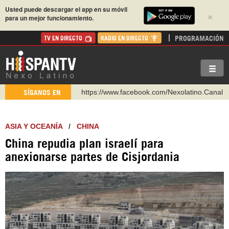
Usted puede descargar el app en su móvil
×
para un mejor funcionamiento.
PROGRAMACIÓN
TV EN DIRECTO
RADIO EN DIRECTO
https://www.facebook.com/Nexolatino.Canal
SÍGANOS EN
https://www.youtube.com/@nexo_latino
http://twitter.com/nexo_latino
ASIA Y OCEANÍA
/
CHINA
https://t.me/hispantvcanal
China repudia plan israelí para
https://urmedium.com/c/hispantv
anexionarse partes de Cisjordania
WhatsApp y Viber: +98 921 79 29 404
Instagram como: hispan_tv