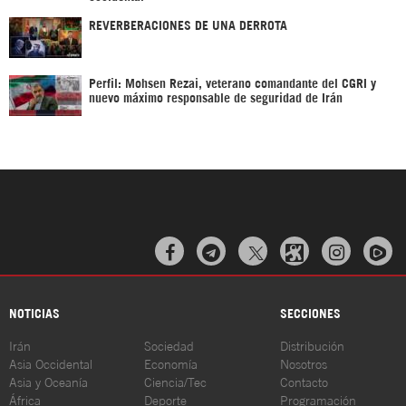
REVERBERACIONES DE UNA DERROTA
Perfil: Mohsen Rezai, veterano comandante del CGRI y
nuevo máximo responsable de seguridad de Irán



NOTICIAS
SECCIONES
Irán
Sociedad
Distribución
Asia Occidental
Economía
Nosotros
Asia y Oceanía
Ciencia/Tec
Contacto
África
Deporte
Programación