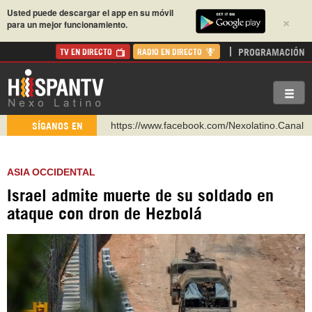
Usted puede descargar el app en su móvil
×
para un mejor funcionamiento.
PROGRAMACIÓN
TV EN DIRECTO
RADIO EN DIRECTO
https://www.facebook.com/Nexolatino.Canal
SÍGANOS EN
https://www.youtube.com/@nexo_latino
http://twitter.com/nexo_latino
ASIA OCCIDENTAL
https://t.me/hispantvcanal
Israel admite muerte de su soldado en
https://urmedium.com/c/hispantv
ataque con dron de Hezbolá
WhatsApp y Viber: +98 921 79 29 404
Instagram como: hispan_tv