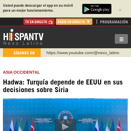
Usted puede descargar el app en su móvil
×
para un mejor funcionamiento.
PROGRAMACIÓN
TV EN DIRECTO
RADIO EN DIRECTO
https://www.youtube.com/@nexo_latino
SÍGANOS EN
http://twitter.com/nexo_latino
https://t.me/hispantvcanal
ASIA OCCIDENTAL
https://urmedium.com/c/hispantv
Hadwa: Turquía depende de EEUU en sus
WhatsApp y Viber: +98 921 79 29 404
decisiones sobre Siria
Instagram como: hispan_tv
https://www.facebook.com/Nexolatino.Canal