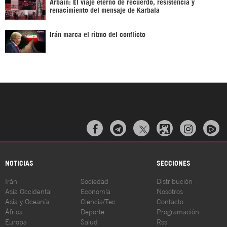
Arbaín: El viaje eterno de recuerdo, resistencia y
renacimiento del mensaje de Karbala
Irán marca el ritmo del conflicto



NOTICIAS
SECCIONES
Irán
Sociedad
Distribución
Asia Occidental
Economía
Nosotros
Asia y Oceanía
Ciencia/Tec
Contacto
África
Deporte
Programación
Europa
Salud
Rss