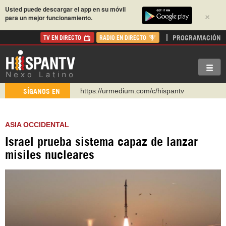
Usted puede descargar el app en su móvil
×
para un mejor funcionamiento.
PROGRAMACIÓN
TV EN DIRECTO
RADIO EN DIRECTO
https://urmedium.com/c/hispantv
SÍGANOS EN
WhatsApp y Viber: +98 921 79 29 404
Instagram como: hispan_tv
ASIA OCCIDENTAL
https://www.facebook.com/Nexolatino.Canal
Israel prueba sistema capaz de lanzar
https://www.youtube.com/@nexo_latino
misiles nucleares
http://twitter.com/nexo_latino
https://t.me/hispantvcanal