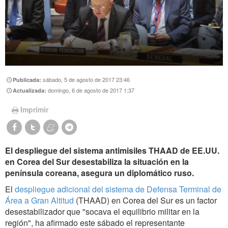
sábado, 5 de agosto de 2017 23:46
Publicada:
domingo, 6 de agosto de 2017 1:37
Actualizada:
Imprimir
El despliegue del sistema antimisiles THAAD de EE.UU.
en Corea del Sur desestabiliza la situación en la
península coreana, asegura un diplomático ruso.
El
despliegue adicional del sistema de Defensa Terminal de
Área a Gran Altitud
(THAAD) en Corea del Sur es un factor
desestabilizador que "socava el equilibrio militar en la
región", ha afirmado este sábado el representante