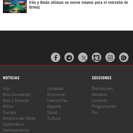
Irán y Omán ultiman un nuevo estatus para el estrecho de
Ormuz



NOTICIAS
SECCIONES
Irán
Sociedad
Distribución
Asia Occidental
Economía
Nosotros
Asia y Oceanía
Ciencia/Tec
Contacto
África
Deporte
Programación
Europa
Salud
Rss
América del Norte
Cultura
Sudamérica
Centroamérica