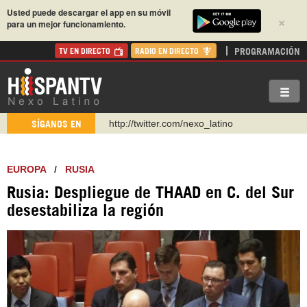
Usted puede descargar el app en su móvil
×
para un mejor funcionamiento.
PROGRAMACIÓN
TV EN DIRECTO
RADIO EN DIRECTO
https://t.me/hispantvcanal
SÍGANOS EN
https://urmedium.com/c/hispantv
WhatsApp y Viber: +98 921 79 29 404
EUROPA
/
RUSIA
Instagram como: hispan_tv
Rusia: Despliegue de THAAD en C. del Sur
https://www.facebook.com/Nexolatino.Canal
desestabiliza la región
https://www.youtube.com/@nexo_latino
http://twitter.com/nexo_latino