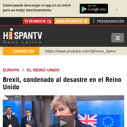
Usted puede descargar el app en su móvil
×
para un mejor funcionamiento.
PROGRAMACIÓN
TV EN DIRECTO
RADIO EN DIRECTO
https://www.youtube.com/@nexo_latino
SÍGANOS EN
http://twitter.com/nexo_latino
https://t.me/hispantvcanal
EUROPA
/
EL REINO UNIDO
https://urmedium.com/c/hispantv
Brexit, condenado al desastre en el Reino
WhatsApp y Viber: +98 921 79 29 404
Unido
Instagram como: hispan_tv
https://www.facebook.com/Nexolatino.Canal