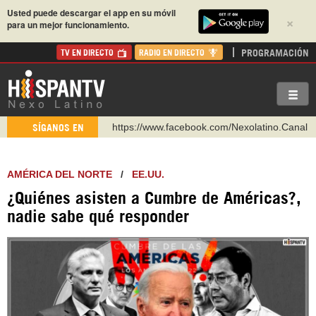
Usted puede descargar el app en su móvil
×
para un mejor funcionamiento.
PROGRAMACIÓN
TV EN DIRECTO
RADIO EN DIRECTO
https://www.facebook.com/Nexolatino.Canal
SÍGANOS EN
https://www.youtube.com/@nexo_latino
http://twitter.com/nexo_latino
AMÉRICA DEL NORTE
/
EE.UU.
https://t.me/hispantvcanal
¿Quiénes asisten a Cumbre de Américas?,
https://urmedium.com/c/hispantv
nadie sabe qué responder
WhatsApp y Viber: +98 921 79 29 404
Instagram como: hispan_tv