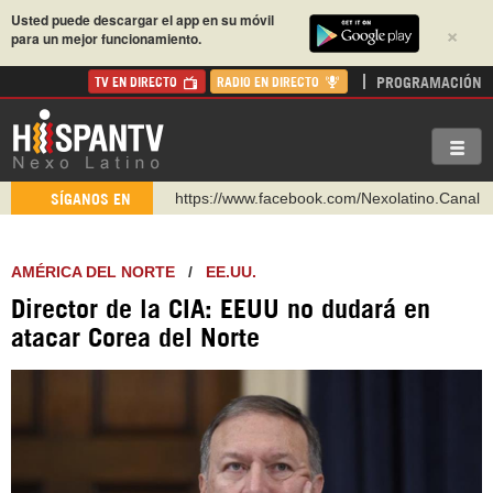
Usted puede descargar el app en su móvil
×
para un mejor funcionamiento.
PROGRAMACIÓN
TV EN DIRECTO
RADIO EN DIRECTO
https://www.youtube.com/@nexo_latino
SÍGANOS EN
http://twitter.com/nexo_latino
https://t.me/hispantvcanal
AMÉRICA DEL NORTE
/
EE.UU.
https://urmedium.com/c/hispantv
Director de la CIA: EEUU no dudará en
WhatsApp y Viber: +98 921 79 29 404
atacar Corea del Norte
Instagram como: hispan_tv
https://www.facebook.com/Nexolatino.Canal