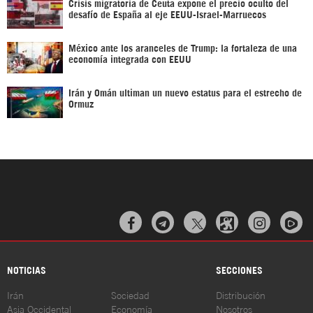
Crisis migratoria de Ceuta expone el precio oculto del
desafío de España al eje EEUU-Israel-Marruecos
México ante los aranceles de Trump: la fortaleza de una
economía integrada con EEUU
Irán y Omán ultiman un nuevo estatus para el estrecho de
Ormuz



NOTICIAS
SECCIONES
Irán
Sociedad
Distribución
Asia Occidental
Economía
Nosotros