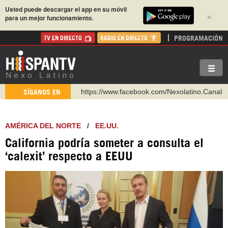
Usted puede descargar el app en su móvil
×
para un mejor funcionamiento.
PROGRAMACIÓN
TV EN DIRECTO
RADIO EN DIRECTO
https://www.facebook.com/Nexolatino.Canal
SÍGANOS EN
https://www.youtube.com/@nexo_latino
http://twitter.com/nexo_latino
AMÉRICA DEL NORTE
/
EE.UU.
https://t.me/hispantvcanal
California podría someter a consulta el
https://urmedium.com/c/hispantv
‘calexit’ respecto a EEUU
WhatsApp y Viber: +98 921 79 29 404
Instagram como: hispan_tv