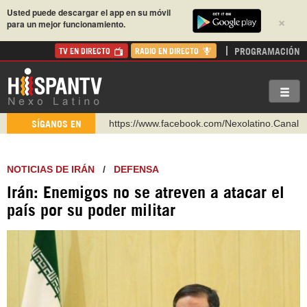
Usted puede descargar el app en su móvil
×
para un mejor funcionamiento.
PROGRAMACIÓN
TV EN DIRECTO
RADIO EN DIRECTO
https://www.facebook.com/Nexolatino.Canal
SÍGANOS EN
https://www.youtube.com/@nexo_latino
http://twitter.com/nexo_latino
https://t.me/hispantvcanal
NOTICIAS DE IRÁN
/
DEFENSA
https://urmedium.com/c/hispantv
Irán: Enemigos no se atreven a atacar el
país por su poder militar
WhatsApp y Viber: +98 921 79 29 404
Instagram como: hispan_tv