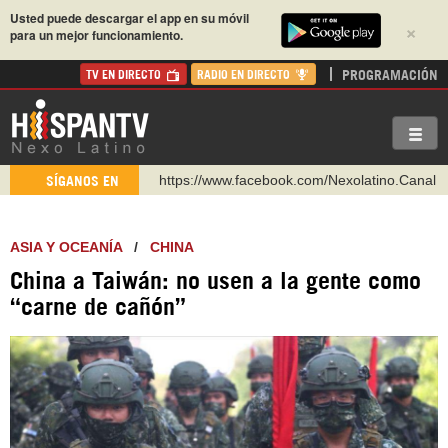
Usted puede descargar el app en su móvil
×
para un mejor funcionamiento.
PROGRAMACIÓN
TV EN DIRECTO
RADIO EN DIRECTO
https://www.facebook.com/Nexolatino.Canal
SÍGANOS EN
https://www.youtube.com/@nexo_latino
http://twitter.com/nexo_latino
ASIA Y OCEANÍA
/
CHINA
https://t.me/hispantvcanal
China a Taiwán: no usen a la gente como
https://urmedium.com/c/hispantv
“carne de cañón”
WhatsApp y Viber: +98 921 79 29 404
Instagram como: hispan_tv