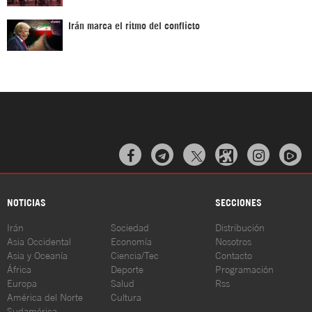
Irán marca el ritmo del conflicto



NOTICIAS
SECCIONES
Irán
Sociedad
Distribución
Asia Occidental
Economía
Nosotros
Asia y Oceanía
Ciencia/Tec
Contacto
África
Deporte
Programación
Europa
Salud
Rss
América del Norte
Cultura
Sudamérica