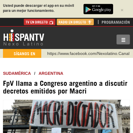
Usted puede descargar el app en su móvil
×
para un mejor funcionamiento.
PROGRAMACIÓN
TV EN DIRECTO
RADIO EN DIRECTO
https://www.facebook.com/Nexolatino.Canal
SÍGANOS EN
https://www.youtube.com/@nexo_latino
http://twitter.com/nexo_latino
SUDAMÉRICA
/
ARGENTINA
https://t.me/hispantvcanal
FpV llama a Congreso argentino a discutir
https://urmedium.com/c/hispantv
decretos emitidos por Macri
WhatsApp y Viber: +98 921 79 29 404
Instagram como: hispan_tv