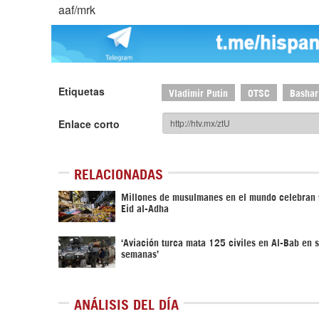
aaf/mrk
Etiquetas
Vladimir Putin
OTSC
Bashar
Enlace corto
RELACIONADAS
Millones de musulmanes en el mundo celebran f
Eid al-Adha
‘Aviación turca mata 125 civiles en Al-Bab en 
semanas’
ANÁLISIS DEL DÍA