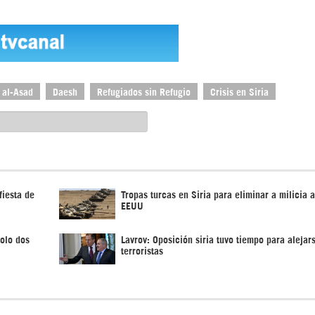
 al-Asad
Daesh
Refugiados sin Refugio
Crisis en Siria
iesta de
Tropas turcas en Siria para eliminar a milicia 
EEUU
solo dos
Lavrov: Oposición siria tuvo tiempo para alejar
terroristas