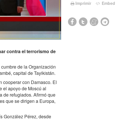
Imprimir
Embed
har contra el terrorismo de
la cumbre de la Organización
mbé, capital de Tayikistán.
sin cooperar con Damasco. El
e el apoyo de Moscú al
 de refugiados. Afirmó que
tes que se dirigen a Europa,
uís González Pérez, desde