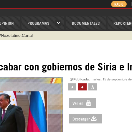
RADIO
OPINIÓN
PROGRAMAS
DOCUMENTALES
REPORTER
/Nexolatino.Canal
@nexo_latino
ino
acabar con gobiernos de Siria e I
ispantv
martes, 15 de septiembre de
Publicada:
1 79 29 404
•
A
A
v
Ver en
Descargar