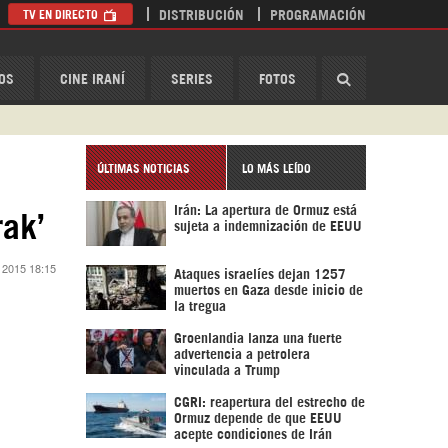
TV EN DIRECTO
DISTRIBUCIÓN
PROGRAMACIÓN
HispanTV
OS
CINE IRANÍ
SERIES
FOTOS
ÚLTIMAS NOTICIAS
LO MÁS LEÍDO
Irán: La apertura de Ormuz está
rak’
sujeta a indemnización de EEUU
 2015 18:15
Ataques israelíes dejan 1257
muertos en Gaza desde inicio de
la tregua
Groenlandia lanza una fuerte
advertencia a petrolera
vinculada a Trump
CGRI: reapertura del estrecho de
Ormuz depende de que EEUU
acepte condiciones de Irán