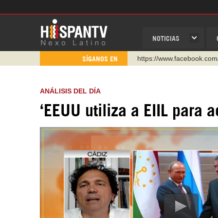
NOTICIAS
https://www.facebook.com
SÍGANOS EN
https://www.youtube.com/
http://twitter.com/nexo_lat
ANÁLISIS DEL DÍA
https://t.me/hispantvcanal
‘EEUU utiliza a EIIL para 
https://urmedium.com/c/h
WhatsApp y Viber: +98 92
Instagram como: hispan_t