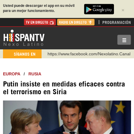
Usted puede descargar el app en su móvil
×
para un mejor funcionamiento.
PROGRAMACIÓN
TV EN DIRECTO
RADIO EN DIRECTO
https://www.facebook.com/Nexolatino.Canal
SÍGANOS EN
https://www.youtube.com/@nexo_latino
http://twitter.com/nexo_latino
EUROPA
/
RUSIA
https://t.me/hispantvcanal
Putin insiste en medidas eficaces contra
https://urmedium.com/c/hispantv
el terrorismo en Siria
WhatsApp y Viber: +98 921 79 29 404
Instagram como: hispan_tv