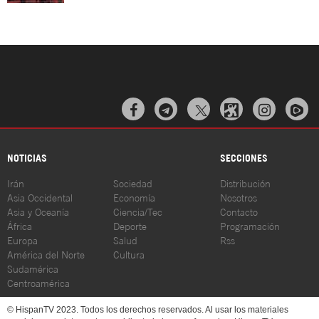



NOTICIAS
SECCIONES
Irán
Sociedad
Distribución
Asia Occidental
Economía
Nosotros
Asia y Oceanía
Ciencia/Tec
Contacto
África
Deporte
Programación
Europa
Salud
Rss
América del Norte
Cultura
Sudamérica
Centroamérica
© HispanTV 2023. Todos los derechos reservados. Al usar los materiales