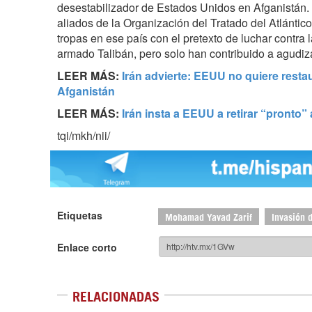
desestabilizador de Estados Unidos en Afganistán.
aliados de la Organización del Tratado del Atlánti
tropas en ese país con el pretexto de luchar contra 
armado Talibán, pero solo han contribuido a agudizar
LEER MÁS:
Irán advierte: EEUU no quiere resta
Afganistán
LEER MÁS:
Irán insta a
EEUU
a retirar “pronto”
tqi/mkh/nii/
Etiquetas
Mohamad Yavad Zarif
Invasión 
Enlace corto
RELACIONADAS