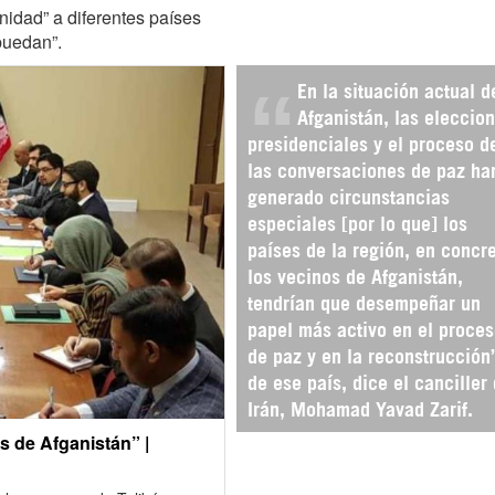
nidad” a diferentes países
puedan”.
En la situación actual d
Afganistán, las eleccio
presidenciales y el proceso d
las conversaciones de paz ha
generado circunstancias
especiales [por lo que] los
países de la región, en concr
los vecinos de Afganistán,
tendrían que desempeñar un
papel más activo en el proce
de paz y en la reconstrucción
de ese país, dice el canciller
Irán, Mohamad Yavad Zarif.
s de Afganistán” |