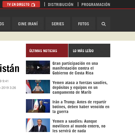
TV EN DIRECTO
DISTRIBUCIÓN
PROGRAMACIÓN
HispanTV
OS
CINE IRANÍ
SERIES
FOTOS
ÚLTIMAS NOTICIAS
LO MÁS LEÍDO
Gran participación en una
istán
manifestación contra el
Gobierno de Costa Rica
9 9:41
Yemen ataca a fuerzas saudíes,
e 2019 3:26
depósitos y equipos en un
campamento de Marib
Irán a Trump: Antes de repartir
botines, deben haber vencido en
la guerra
Yemen a saudíes: Aunque
movilicen al mundo entero, no
les servirá de nada