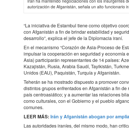
Irán ha mantenido negociaciones con los insurgentes d
autorización de Afganistán, señala un alto funcionario ir
“La iniciativa de Estambul tiene como objetivo coor
con Afganistán a fin de brindar estabilidad y seguri
desarrollo”, explica el jefe de la Diplomacia iraní.
En el mecanismo “Corazón de Asia-Proceso de Est
impulsar la cooperación en seguridad y economía en
Asia) participarán representantes de 14 países: Azer
Kazajistán, Rusia, Arabia Saudí, Tayikistán, Turkm
Unidos (EAU), Paquistán, Turquía y Afganistán.
Teherán se ha mostrado dispuesto a promover conv
distintos grupos enfrentados en Afganistán a fin de r
país centroasiático; y a aumentar las relaciones bil
como culturales, con el Gobierno y el pueblo afgan
comunes.
LEER MÁS:
Irán y Afganistán abogan por ampliar
Las autoridades iraníes, del mismo modo, han criti