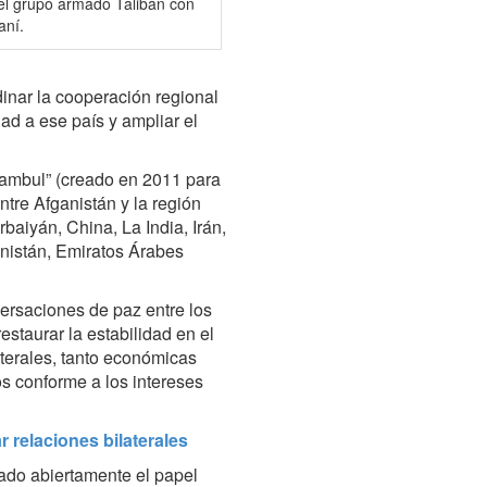
el grupo armado Talibán con
aní.
dinar la cooperación regional
dad a ese país y ampliar el
ambul” (creado en 2011 para
tre Afganistán y la región
baiyán, China, La India, Irán,
enistán, Emiratos Árabes
ersaciones de paz entre los
estaurar la estabilidad en el
aterales, tanto económicas
os conforme a los intereses
 relaciones bilaterales
cado abiertamente el papel