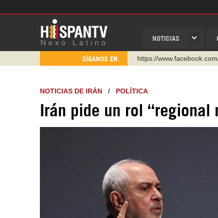
NOTICIAS
https://www.facebook.com
SÍGANOS EN
https://www.youtube.com/
http://twitter.com/nexo_lat
NOTICIAS DE IRÁN
/
POLÍTICA
https://t.me/hispantvcanal
Irán pide un rol “regional
https://urmedium.com/c/h
WhatsApp y Viber: +98 92
Instagram como: hispan_t