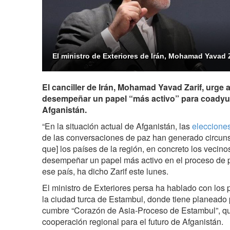
El ministro de Exteriores de Irán, Mohamad Yavad Z
El canciller de Irán, Mohamad Yavad Zarif, urge a
desempeñar un papel “más activo” para coadyuv
Afganistán.
“En la situación actual de Afganistán, las
elecciones
de las conversaciones de paz han generado circunst
que] los países de la región, en concreto los vecino
desempeñar un papel más activo en el proceso de p
ese país, ha dicho Zarif este lunes.
El ministro de Exteriores persa ha hablado con los 
la ciudad turca de Estambul, donde tiene planeado pa
cumbre “Corazón de Asia-Proceso de Estambul”, que
cooperación regional para el futuro de Afganistán.