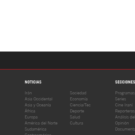
NOTICIAS
SECCIONE
Irán
Sociedad
Programas
Asia Occidental
Economía
Series
Asia y Oceanía
Ciencia/Tec
Cine Iraní
África
Deporte
Reporteros
Europa
Salud
Análisis de
América del Norte
Cultura
Opinión
Sudamérica
Documenta
Centroamérica