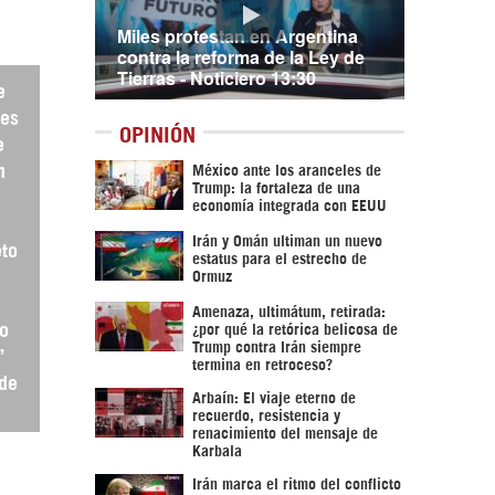
Miles protestan en Argentina
contra la reforma de la Ley de
Tierras - Noticiero 13:30
e
nes
OPINIÓN
e
n
México ante los aranceles de
Trump: la fortaleza de una
economía integrada con EEUU
Irán y Omán ultiman un nuevo
eto
estatus para el estrecho de
Ormuz
Amenaza, ultimátum, retirada:
so
¿por qué la retórica belicosa de
Trump contra Irán siempre
”
termina en retroceso?
 de
Arbaín: El viaje eterno de
recuerdo, resistencia y
renacimiento del mensaje de
Karbala
Irán marca el ritmo del conflicto