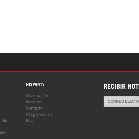
S
HISPANTV
RECIBIR NOT
Distribución
Nosotros
Contacto
Programación
l día
Rss
les