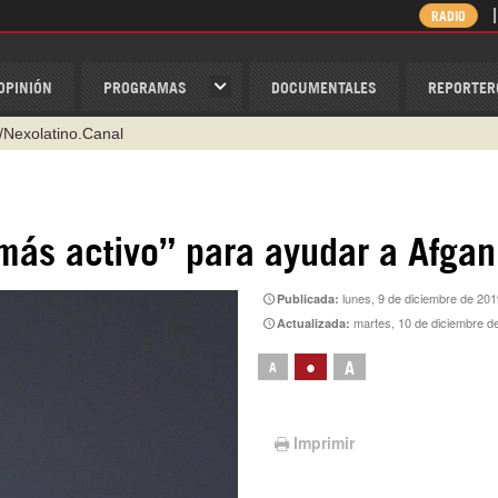
RADIO
OPINIÓN
PROGRAMAS
DOCUMENTALES
REPORTER
/Nexolatino.Canal
@nexo_latino
ino
 más activo” para ayudar a Afgan
ispantv
lunes, 9 de diciembre de 201
Publicada:
1 79 29 404
martes, 10 de diciembre d
Actualizada:
v
•
A
A
Imprimir