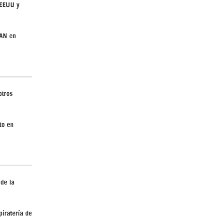
 EEUU y
¿Cómo será el Golfo Pérsico sin EEUU?
TAN en
otros
Irán pide “tolerancia cero” ante ataques
to en
contra instalaciones nucleares | Detrás de
la Razón
 de la
piratería de