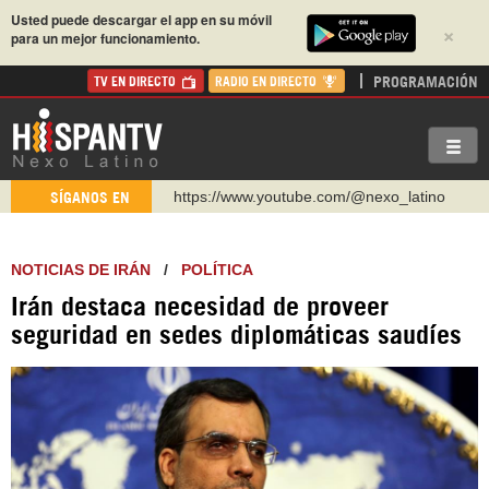
Usted puede descargar el app en su móvil
×
para un mejor funcionamiento.
PROGRAMACIÓN
TV EN DIRECTO
RADIO EN DIRECTO
https://www.youtube.com/@nexo_latino
SÍGANOS EN
http://twitter.com/nexo_latino
https://t.me/hispantvcanal
NOTICIAS DE IRÁN
/
POLÍTICA
https://urmedium.com/c/hispantv
Irán destaca necesidad de proveer
WhatsApp y Viber: +98 921 79 29 404
seguridad en sedes diplomáticas saudíes
Instagram como: hispan_tv
https://www.facebook.com/Nexolatino.Canal