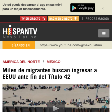
Usted puede descargar el app en su móvil
×
para un mejor funcionamiento.
PROGRAMACIÓN
TV EN DIRECTO
RADIO EN DIRECTO
https://www.youtube.com/@nexo_latino
SÍGANOS EN
http://twitter.com/nexo_latino
https://t.me/hispantvcanal
AMÉRICA DEL NORTE
/
MÉXICO
https://urmedium.com/c/hispantv
Miles de migrantes buscan ingresar a
WhatsApp y Viber: +98 921 79 29 404
EEUU ante fin del Título 42
Instagram como: hispan_tv
https://www.facebook.com/Nexolatino.Canal