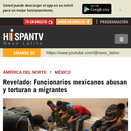
Usted puede descargar el app en su móvil
×
para un mejor funcionamiento.
PROGRAMACIÓN
TV EN DIRECTO
RADIO EN DIRECTO
https://www.youtube.com/@nexo_latino
SÍGANOS EN
http://twitter.com/nexo_latino
https://t.me/hispantvcanal
AMÉRICA DEL NORTE
/
MÉXICO
https://urmedium.com/c/hispantv
Revelado: Funcionarios mexicanos abusan
WhatsApp y Viber: +98 921 79 29 404
y torturan a migrantes
Instagram como: hispan_tv
https://www.facebook.com/Nexolatino.Canal