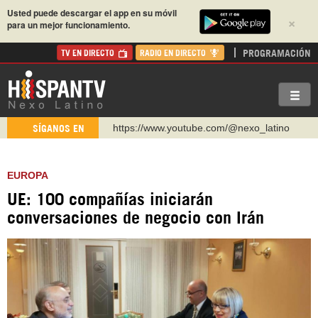
Usted puede descargar el app en su móvil
×
para un mejor funcionamiento.
PROGRAMACIÓN
TV EN DIRECTO
RADIO EN DIRECTO
https://www.youtube.com/@nexo_latino
SÍGANOS EN
http://twitter.com/nexo_latino
https://t.me/hispantvcanal
EUROPA
https://urmedium.com/c/hispantv
UE: 100 compañías iniciarán
WhatsApp y Viber: +98 921 79 29 404
conversaciones de negocio con Irán
Instagram como: hispan_tv
https://www.facebook.com/Nexolatino.Canal