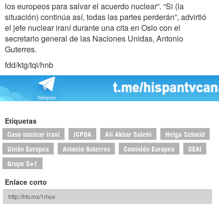
los europeos para salvar el acuerdo nuclear”. “Si (la
situación) continúa así, todas las partes perderán”, advirtió
el jefe nuclear iraní durante una cita en Oslo con el
secretario general de las Naciones Unidas, Antonio
Guterres.
fdd/ktg/tqi/hnb
Etiquetas
Caso nuclear iraní
JCPOA
Ali Akbar Salehi
Helga Schmid
Unión Europea
Antonio Guterres
Comisión Europea
OEAI
Grupo 5+1
Enlace corto