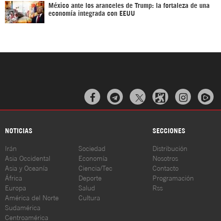
México ante los aranceles de Trump: la fortaleza de una
economía integrada con EEUU



NOTICIAS
SECCIONES
Irán
Sociedad
Distribución
Asia Occidental
Economía
Nosotros
Asia y Oceanía
Ciencia/Tec
Contacto
África
Deporte
Programación
Europa
Salud
Rss
América del Norte
Cultura
Sudamérica
Centroamérica