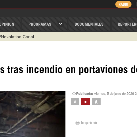
RADIO
OPINIÓN
PROGRAMAS
DOCUMENTALES
REPORTER
@nexo_latino
ino
ispantv
s tras incendio en portaviones d
1 79 29 404
v
/Nexolatino.Canal
viernes, 5 de junio de 2026 2
Publicada:
•
A
A
Imprimir