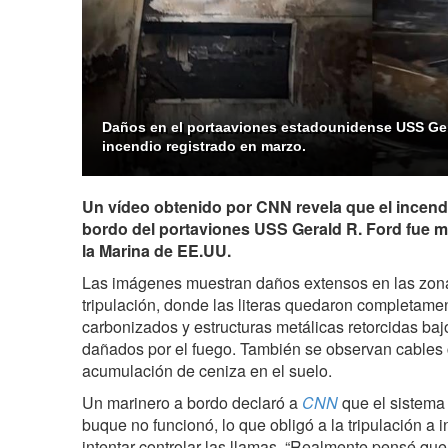
Daños en el portaaviones estadounidense USS Ger
incendio registrado en marzo.
Un vídeo obtenido por CNN revela que el incend
bordo del portaviones USS Gerald R. Ford fue m
la Marina de EE.UU.
Las imágenes muestran daños extensos en las zon
tripulación, donde las literas quedaron completamen
carbonizados y estructuras metálicas retorcidas ba
dañados por el fuego. También se observan cables 
acumulación de ceniza en el suelo.
Un marinero a bordo declaró a
CNN
que el sistema
buque no funcionó, lo que obligó a la tripulación a
intentar controlar las llamas. “Realmente pensé que