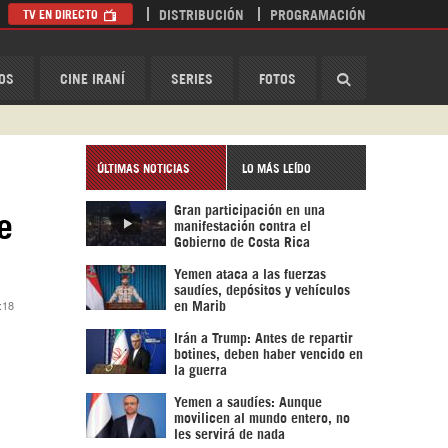
TV EN DIRECTO
DISTRIBUCIÓN
PROGRAMACIÓN
HispanTV
OS
CINE IRANÍ
SERIES
FOTOS
ÚLTIMAS NOTICIAS
LO MÁS LEÍDO
Gran participación en una
e
manifestación contra el
Gobierno de Costa Rica
Yemen ataca a las fuerzas
saudíes, depósitos y vehículos
:18
en Marib
Irán a Trump: Antes de repartir
botines, deben haber vencido en
la guerra
Yemen a saudíes: Aunque
movilicen al mundo entero, no
les servirá de nada