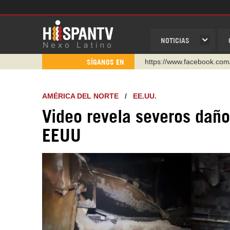
NOTICIAS
https://www.youtube.com/
SÍGANOS EN
http://twitter.com/nexo_lat
https://t.me/hispantvcanal
AMÉRICA DEL NORTE
/
EE.UU.
https://urmedium.com/c/h
Video revela severos daño
WhatsApp y Viber: +98 92
EEUU
Instagram como: hispan_t
https://www.facebook.com