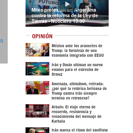
Miles protestan en Argentina
contra la reforma de la Ley de
Tierras - Noticiero 13:30
OPINIÓN
lq
México ante los aranceles de
Trump: la fortaleza de una
economía integrada con EEUU
Irán y Omán ultiman un nuevo
estatus para el estrecho de
Ormuz
Amenaza, ultimátum, retirada:
¿por qué la retórica belicosa de
Trump contra Irán siempre
termina en retroceso?
Arbaín: El viaje eterno de
recuerdo, resistencia y
renacimiento del mensaje de
Karbala
Irán marca el ritmo del conflicto