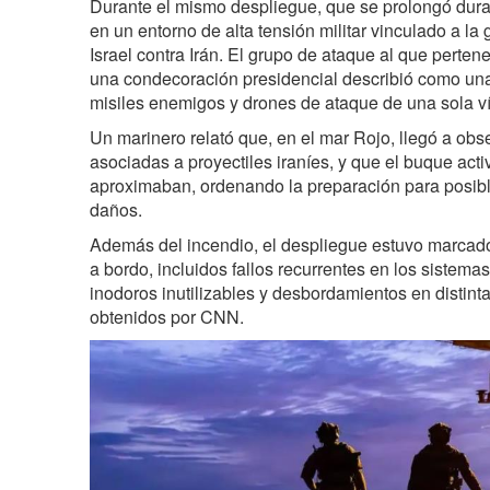
Durante el mismo despliegue, que se prolongó dur
en un entorno de alta tensión militar vinculado a l
Israel contra Irán. El grupo de ataque al que perten
una condecoración presidencial describió como un
misiles enemigos y drones de ataque de una sola ví
Un marinero relató que, en el mar Rojo, llegó a obse
asociadas a proyectiles iraníes, y que el buque act
aproximaban, ordenando la preparación para posible
daños.
Además del incendio, el despliegue estuvo marcado
a bordo, incluidos fallos recurrentes en los sistema
inodoros inutilizables y desbordamientos en distin
obtenidos por CNN.