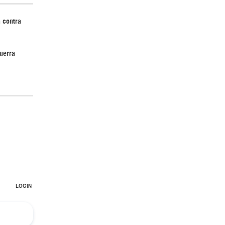
 contra
uerra