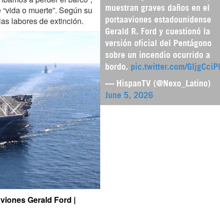
e “vida o muerte”. Según su
muestran graves daños en el
las labores de extinción.
portaaviones estadounidense
Gerald R. Ford y cuestionó la
versión oficial del Pentágono
sobre un incendio ocurrido a
bordo.
pic.twitter.com/GIjgCciP
— HispanTV (@Nexo_Latino)
June 5, 2026
viones Gerald Ford |