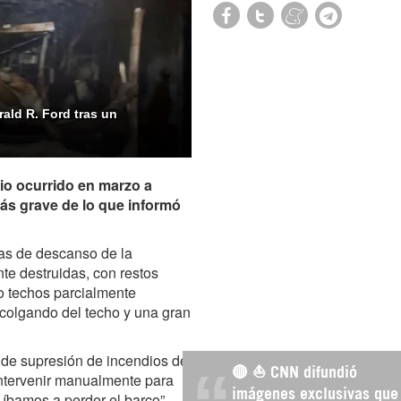
ald R. Ford tras un
io ocurrido en marzo a
ás grave de lo que informó
as de descanso de la
te destruidas, con restos
jo techos parcialmente
colgando del techo y una gran
 de supresión de incendios del
🔴 ⛵️ CNN difundió
 intervenir manualmente para
imágenes exclusivas que
 íbamos a perder el barco”,