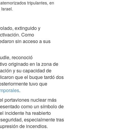
atemorizados tripulantes, en
Israel.
rolado, extinguido y
activación. Como
daron sin acceso a sus
udle, reconoció
tivo originado en la zona de
lación y su capacidad de
dicaron que el buque tardó dos
osteriormente tuvo que
emporales
.
el portaviones nuclear más
resentado como un símbolo de
el incidente ha reabierto
e seguridad, especialmente tras
supresión de incendios.