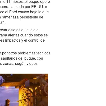
ante 11 meses, el buque operó
a guerra lanzada por EE.UU. e
ece el Ford estuvo bajo lo que
a “amenaza persistente de
a”.
rvar estelas en el cielo
ivaba alertas cuando estos se
s impactos y el control de
 por otros problemas técnicos
s sanitarios del buque, con
tas zonas, según videos