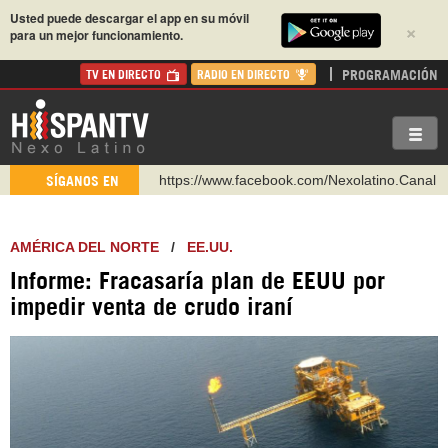
Usted puede descargar el app en su móvil
×
para un mejor funcionamiento.
PROGRAMACIÓN
TV EN DIRECTO
RADIO EN DIRECTO
https://www.facebook.com/Nexolatino.Canal
SÍGANOS EN
https://www.youtube.com/@nexo_latino
http://twitter.com/nexo_latino
AMÉRICA DEL NORTE
/
EE.UU.
https://t.me/hispantvcanal
https://urmedium.com/c/hispantv
Informe: Fracasaría plan de EEUU por
impedir venta de crudo iraní
WhatsApp y Viber: +98 921 79 29 404
Instagram como: hispan_tv