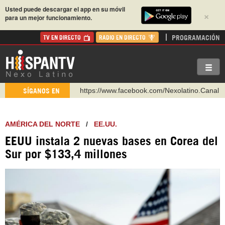
Usted puede descargar el app en su móvil
×
para un mejor funcionamiento.
PROGRAMACIÓN
TV EN DIRECTO
RADIO EN DIRECTO
https://www.facebook.com/Nexolatino.Canal
SÍGANOS EN
https://www.youtube.com/@nexo_latino
http://twitter.com/nexo_latino
AMÉRICA DEL NORTE
/
EE.UU.
https://t.me/hispantvcanal
EEUU instala 2 nuevas bases en Corea del
https://urmedium.com/c/hispantv
Sur por $133,4 millones
WhatsApp y Viber: +98 921 79 29 404
Instagram como: hispan_tv