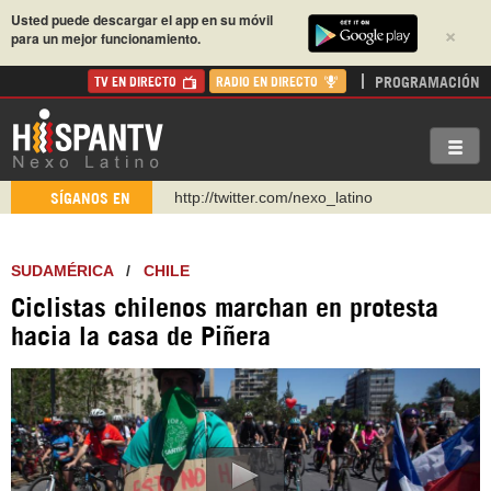
Usted puede descargar el app en su móvil
×
para un mejor funcionamiento.
PROGRAMACIÓN
TV EN DIRECTO
RADIO EN DIRECTO
https://t.me/hispantvcanal
SÍGANOS EN
https://urmedium.com/c/hispantv
WhatsApp y Viber: +98 921 79 29 404
SUDAMÉRICA
/
CHILE
Instagram como: hispan_tv
Ciclistas chilenos marchan en protesta
https://www.facebook.com/Nexolatino.Canal
hacia la casa de Piñera
https://www.youtube.com/@nexo_latino
http://twitter.com/nexo_latino