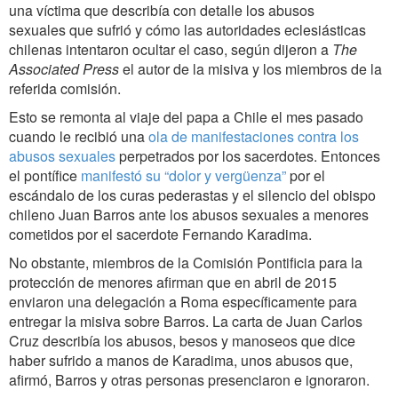
una ví­ctima que describí­a con detalle los abusos
sexuales que sufrió y cómo las autoridades eclesiásticas
chilenas intentaron ocultar el caso, según dijeron a
The
Associated Press
el autor de la misiva y los miembros de la
referida comisión.
Esto se remonta al viaje del papa a Chile el mes pasado
cuando le recibió una
ola de manifestaciones contra los
abusos sexuales
perpetrados por los sacerdotes. Entonces
el pontífice
manifestó su “dolor y vergüenza”
por el
escándalo de los curas pederastas y el silencio del obispo
chileno Juan Barros ante los abusos sexuales a menores
cometidos por el sacerdote Fernando Karadima.
No obstante, miembros de la Comisión Pontificia para la
protección de menores afirman que en abril de 2015
enviaron una delegación a Roma especí­ficamente para
entregar la misiva sobre Barros. La carta de Juan Carlos
Cruz describí­a los abusos, besos y manoseos que dice
haber sufrido a manos de Karadima, unos abusos que,
afirmó, Barros y otras personas presenciaron e ignoraron.