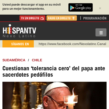
Usted puede descargar el app en su móvil
×
para un mejor funcionamiento.
PROGRAMACIÓN
TV EN DIRECTO
RADIO EN DIRECTO
https://www.facebook.com/Nexolatino.Canal
SÍGANOS EN
https://www.youtube.com/@nexo_latino
http://twitter.com/nexo_latino
SUDAMÉRICA
/
CHILE
https://t.me/hispantvcanal
Cuestionan ‘tolerancia cero’ del papa ante
https://urmedium.com/c/hispantv
sacerdotes pedófilos
WhatsApp y Viber: +98 921 79 29 404
Instagram como: hispan_tv