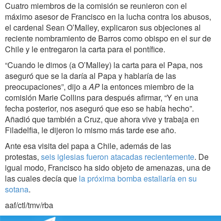
Cuatro miembros de la comisión se reunieron con el
máximo asesor de Francisco en la lucha contra los abusos,
el cardenal Sean O’Malley, explicaron sus objeciones al
reciente nombramiento de Barros como obispo en el sur de
Chile y le entregaron la carta para el pontífice.
“Cuando le dimos (a O’Malley) la carta para el Papa, nos
aseguró que se la darí­a al Papa y hablaría­ de las
preocupaciones”, dijo a
AP
la entonces miembro de la
comisión Marie Collins para después afirmar, “Y en una
fecha posterior, nos aseguró que eso se habí­a hecho”.
Añadió que también a Cruz, que ahora vive y trabaja en
Filadelfia, le dijeron lo mismo más tarde ese año.
Ante esa visita del papa a Chile, además de las
protestas,
seis iglesias fueron atacadas recientemente
. De
igual modo, Francisco ha sido objeto de amenazas, una de
las cuales decía que
la próxima bomba estallaría en su
sotana
.
aaf/ctl/tmv/rba