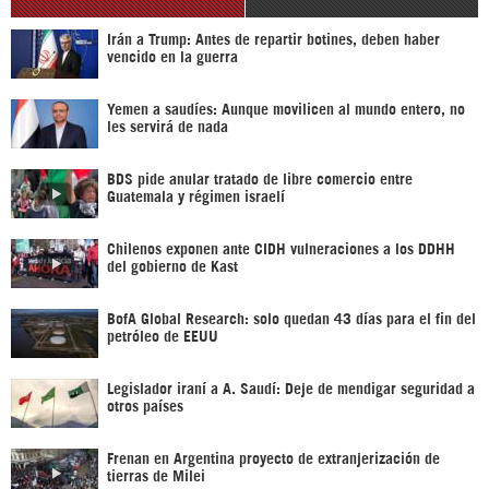
Irán a Trump: Antes de repartir botines, deben haber
vencido en la guerra
Yemen a saudíes: Aunque movilicen al mundo entero, no
les servirá de nada
BDS pide anular tratado de libre comercio entre
Guatemala y régimen israelí
Chilenos exponen ante CIDH vulneraciones a los DDHH
del gobierno de Kast
BofA Global Research: solo quedan 43 días para el fin del
petróleo de EEUU
Legislador iraní a A. Saudí: Deje de mendigar seguridad a
otros países
Frenan en Argentina proyecto de extranjerización de
tierras de Milei