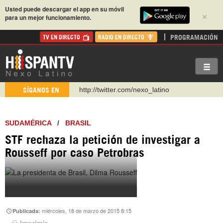
Usted puede descargar el app en su móvil
×
para un mejor funcionamiento.
PROGRAMACIÓN
TV EN DIRECTO
RADIO EN DIRECTO
http://twitter.com/nexo_latino
SÍGANOS EN
https://t.me/hispantvcanal
https://urmedium.com/c/hispantv
SUDAMÉRICA
/
BRASIL
WhatsApp y Viber: +98 921 79 29 404
STF rechaza la petición de investigar a
Instagram como: hispan_tv
Rousseff por caso Petrobras
https://www.facebook.com/Nexolatino.Canal
https://www.youtube.com/@nexo_latino
miércoles, 18 de marzo de 2015 8:15
Publicada:
Imprimir