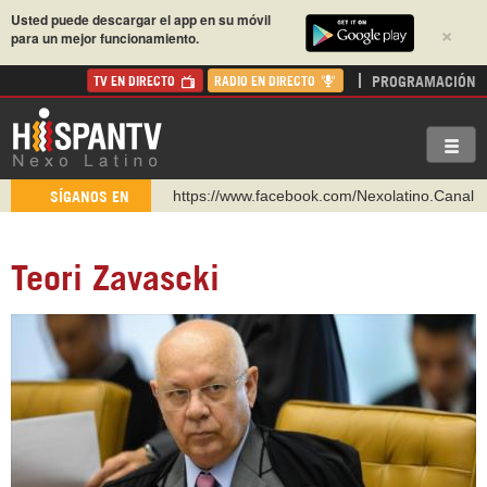
Usted puede descargar el app en su móvil
×
para un mejor funcionamiento.
PROGRAMACIÓN
TV EN DIRECTO
RADIO EN DIRECTO
https://www.facebook.com/Nexolatino.Canal
SÍGANOS EN
https://www.youtube.com/@nexo_latino
http://twitter.com/nexo_latino
Teori Zavascki
https://t.me/hispantvcanal
https://urmedium.com/c/hispantv
WhatsApp y Viber: +98 921 79 29 404
Instagram como: hispan_tv