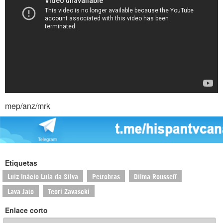
mep/anz/mrk
Etiquetas
Luiz Inácio Lula da Silva
Petrobras
Dilma Rousseff
Lava Jato
Teori Zavascki
Enlace corto