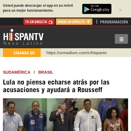
Usted puede descargar el app en su móvil
×
para un mejor funcionamiento.
PROGRAMACIÓN
TV EN DIRECTO
RADIO EN DIRECTO
https://urmedium.com/c/hispantv
SÍGANOS EN
WhatsApp y Viber: +98 921 79 29 404
Instagram como: hispan_tv
SUDAMÉRICA
/
BRASIL
https://www.facebook.com/Nexolatino.Canal
Lula no piensa echarse atrás por las
https://www.youtube.com/@nexo_latino
acusaciones y ayudará a Rousseff
http://twitter.com/nexo_latino
https://t.me/hispantvcanal