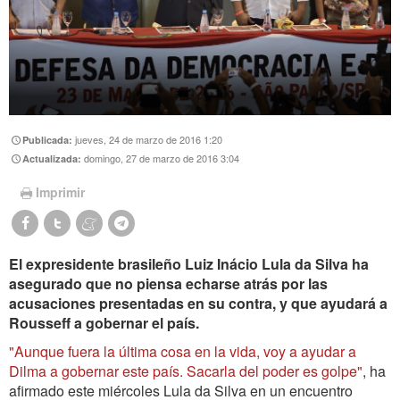
jueves, 24 de marzo de 2016 1:20
Publicada:
domingo, 27 de marzo de 2016 3:04
Actualizada:
Imprimir
El expresidente brasileño Luiz Inácio Lula da Silva ha
asegurado que no piensa echarse atrás por las
acusaciones presentadas en su contra, y que ayudará a
Rousseff a gobernar el país.
"Aunque fuera la última cosa en la vida, voy a ayudar a
Dilma a gobernar este país. Sacarla del poder es golpe"
, ha
afirmado este miércoles Lula da Silva en un encuentro