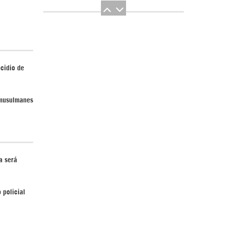
ocidio de
El Hombre eterno | Parte 2
 musulmanes
a será
CGRI de Irán asesta duros golpes a EEUU
con ataque simultáneo en Asia Occidental |
 policial
Detrás de la Razón