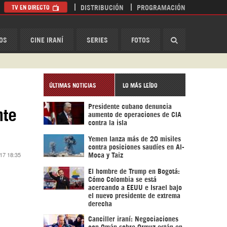
TV EN DIRECTO
DISTRIBUCIÓN
PROGRAMACIÓN
HispanTV
OS
CINE IRANÍ
SERIES
FOTOS
ÚLTIMAS NOTICIAS
LO MÁS LEÍDO
Presidente cubano denuncia
nte
aumento de operaciones de CIA
contra la isla
Yemen lanza más de 20 misiles
contra posiciones saudíes en Al-
017 18:35
Moca y Taiz
El hombre de Trump en Bogotá:
Cómo Colombia se está
acercando a EEUU e Israel bajo
el nuevo presidente de extrema
derecha
Canciller iraní: Negociaciones
con Omán sobre Ormuz están en