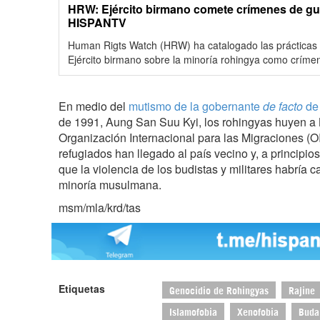
HRW: Ejército birmano comete crímenes de gue
HISPANTV
Human Rigts Watch (HRW) ha catalogado las prácticas r
Ejército birmano sobre la minoría rohingya como crím
En medio del
mutismo de la gobernante
de facto
de
de 1991, Aung San Suu Kyi, los rohingyas huyen a
Organización Internacional para las Migraciones (
refugiados han llegado al país vecino y, a principi
que la violencia de los budistas y militares habría 
minoría musulmana.
msm/mla/krd/tas
Etiquetas
Genocidio de Rohingyas
Rajine
Islamofobia
Xenofobia
Buda