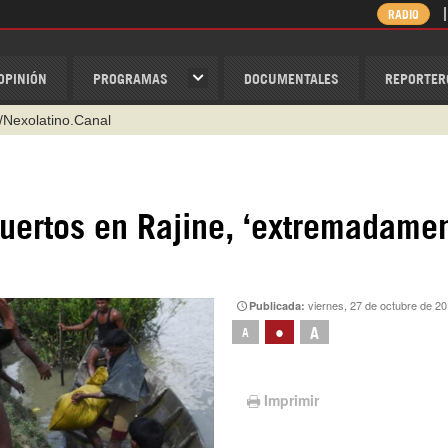
RADIO
OPINIÓN
PROGRAMAS
DOCUMENTALES
REPORTER
@nexo_latino
ino
ispantv
uertos en Rajine, ‘extremadame
1 79 29 404
v
/Nexolatino.Canal
viernes, 27 de octubre de 2
Publicada:
•
A
A
Imprimir