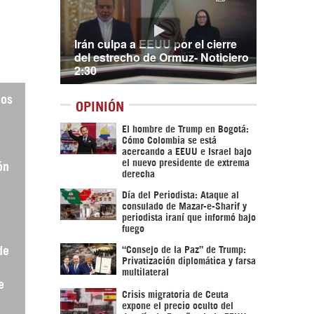
Irán culpa a EEUU por el cierre
del estrecho de Ormuz- Noticiero
2:30
hos
OPINIÓN
El hombre de Trump en Bogotá:
Cómo Colombia se está
acercando a EEUU e Israel bajo
el nuevo presidente de extrema
ón
derecha
Día del Periodista: Ataque al
consulado de Mazar-e-Sharif y
periodista iraní que informó bajo
fuego
“Consejo de la Paz” de Trump:
de
Privatización diplomática y farsa
multilateral
e
Crisis migratoria de Ceuta
expone el precio oculto del