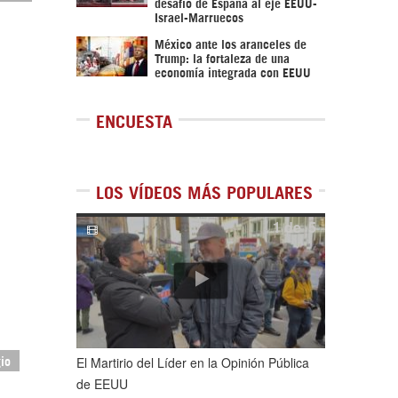
desafío de España al eje EEUU-
Israel-Marruecos
México ante los aranceles de
Trump: la fortaleza de una
economía integrada con EEUU
ENCUESTA
LOS VÍDEOS MÁS POPULARES
1
de
5
El Martirio del Líder en la Opinión Pública
io
de EEUU