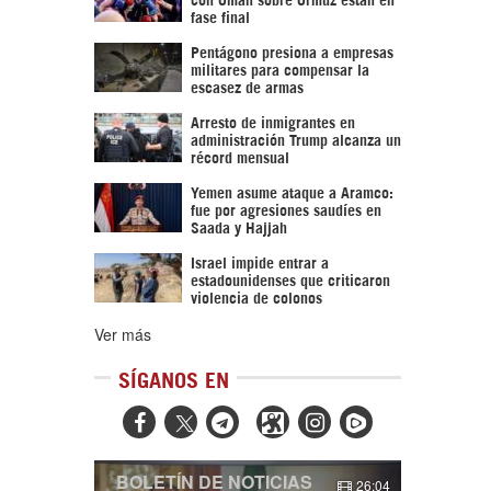
fase final
Pentágono presiona a empresas
militares para compensar la
escasez de armas
Arresto de inmigrantes en
administración Trump alcanza un
récord mensual
Yemen asume ataque a Aramco:
fue por agresiones saudíes en
Saada y Hajjah
Israel impide entrar a
estadounidenses que criticaron
violencia de colonos
Ver más
SÍGANOS EN



BOLETÍN DE NOTICIAS
26:04