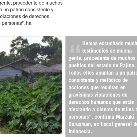
ente, procedente de muchos
a un patrón consistente y
iolaciones de derechos
 personas”, ha
Hemos escuchado muc
testimonios de mucha
gente, procedente de muchos
pueblos del estado de Rajine.
Todos ellos apuntan a un patr
consistente y metódico de
acciones que resultan en
gravísimas violaciones de
derechos humanos que están
afectando a cientos de miles 
personas”, confirma Marzuki
Darusman, ex fiscal general d
Indonesia.