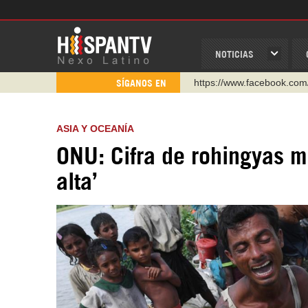
NOTICIAS
https://www.youtube.com/
SÍGANOS EN
http://twitter.com/nexo_lat
https://t.me/hispantvcanal
ASIA Y OCEANÍA
https://urmedium.com/c/h
ONU: Cifra de rohingyas m
WhatsApp y Viber: +98 92
alta’
Instagram como: hispan_t
https://www.facebook.com