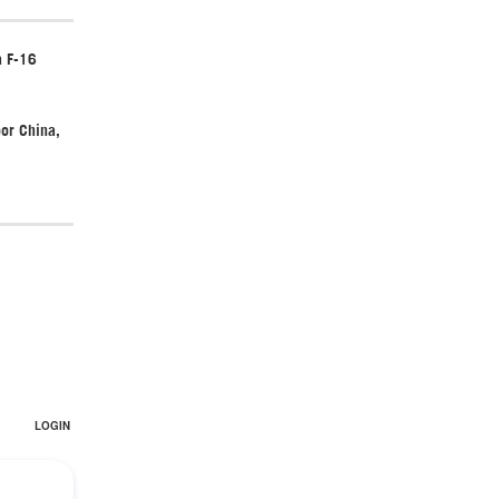
a F-16
or China,
¿Cómo será el Golfo Pérsico sin EEUU?
¿Por qué Estados Unidos no puede vencer
a Irán? |GrinGo!