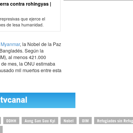
rra contra rohingyas |
epresivas que ejerce el
enes de lesa humanidad.
 Myanmar
, la Nobel de la Paz
 Bangladés. Según la
OIM), al menos 421.000
os de mes, la ONU estimaba
causado mil muertos entre esta
DDHH
Aung San Suu Kyi
Nobel
OIM
Refugiados sin Refug