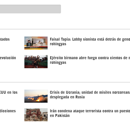
stados
Faisal Tapia: Lobby sionista está detrás de gen
rohingyas
Revolución
Ejército birmano abre fuego contra cientos de
rohingyas
EUU en los
Crisis de Ucrania; unidad de misiles norcorean
desplegada en Rusia
dicciones
Irán condena ataque terrorista contra un puesto
en Pakistán