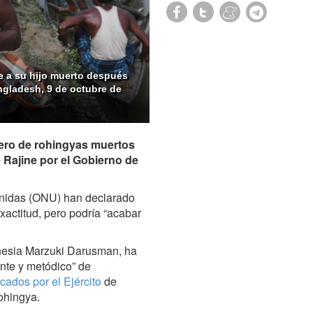
e a su hijo muerto después
ngladesh, 9 de octubre de
ero de rohingyas muertos
e Rajine por el Gobierno de
Unidas (ONU) han declarado
xactitud, pero podría “acabar
donesia Marzuki Darusman, ha
nte y metódico” de
cados por el Ejército
de
ohingya.