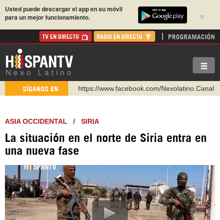
Usted puede descargar el app en su móvil
×
para un mejor funcionamiento.
PROGRAMACIÓN
TV EN DIRECTO
RADIO EN DIRECTO
https://www.facebook.com/Nexolatino.Canal
SÍGANOS EN
https://www.youtube.com/@nexo_latino
http://twitter.com/nexo_latino
ASIA OCCIDENTAL
/
SIRIA
https://t.me/hispantvcanal
La situación en el norte de Siria entra en
https://urmedium.com/c/hispantv
una nueva fase
WhatsApp y Viber: +98 921 79 29 404
Instagram como: hispan_tv