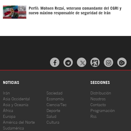
Perfil: Mohsen Rezai, veterano comandante del CGRI y
nuevo máximo responsable de seguridad de Irán



NOTICIAS
SECCIONES
Irán
Sociedad
Distribución
Asia Occidental
Economía
Nosotros
Asia y Oceanía
Ciencia/Tec
Contacto
África
Deporte
Programación
Europa
Salud
Rss
América del Norte
Cultura
Sudamérica