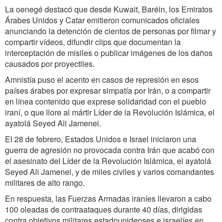
La oenegé destacó que desde Kuwait, Baréin, los Emiratos
Árabes Unidos y Catar emitieron comunicados oficiales
anunciando la detención de cientos de personas por filmar y
compartir vídeos, difundir clips que documentan la
interceptación de misiles o publicar imágenes de los daños
causados ​​por proyectiles.
Amnistía puso el acento en casos de represión en esos
países árabes por expresar simpatía por Irán, o a compartir
en línea contenido que exprese solidaridad con el pueblo
iraní, o que llore al mártir Líder de la Revolución Islámica, el
ayatolá Seyed Ali Jamenei.
El 28 de febrero, Estados Unidos e Israel iniciaron una
guerra de agresión no provocada contra Irán que acabó con
el asesinato del Líder de la Revolución Islámica, el ayatolá
Seyed Ali Jamenei, y de miles civiles y varios comandantes
militares de alto rango.
En respuesta, las Fuerzas Armadas iraníes llevaron a cabo
100 oleadas de contraataques durante 40 días, dirigidas
contra objetivos militares estadounidenses e israelíes en