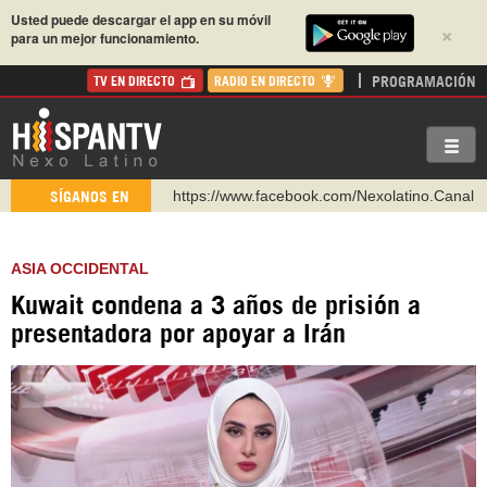
Usted puede descargar el app en su móvil
×
para un mejor funcionamiento.
PROGRAMACIÓN
TV EN DIRECTO
RADIO EN DIRECTO
https://www.facebook.com/Nexolatino.Canal
SÍGANOS EN
https://www.youtube.com/@nexo_latino
http://twitter.com/nexo_latino
ASIA OCCIDENTAL
https://t.me/hispantvcanal
Kuwait condena a 3 años de prisión a
https://urmedium.com/c/hispantv
presentadora por apoyar a Irán
WhatsApp y Viber: +98 921 79 29 404
Instagram como: hispan_tv