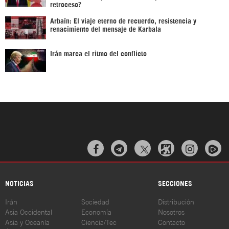
retroceso?
Arbaín: El viaje eterno de recuerdo, resistencia y
renacimiento del mensaje de Karbala
Irán marca el ritmo del conflicto



NOTICIAS
SECCIONES
Irán
Sociedad
Distribución
Asia Occidental
Economía
Nosotros
Asia y Oceanía
Ciencia/Tec
Contacto