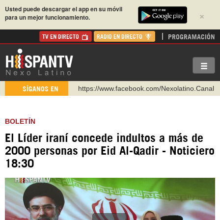
Usted puede descargar el app en su móvil
×
para un mejor funcionamiento.
PROGRAMACIÓN
TV EN DIRECTO
RADIO EN DIRECTO
https://www.facebook.com/Nexolatino.Canal
SÍGANOS EN
https://www.youtube.com/@nexo_latino
http://twitter.com/nexo_latino
BOLETÍN
https://t.me/hispantvcanal
El Líder iraní concede indultos a más de
https://urmedium.com/c/hispantv
2000 personas por Eid Al-Qadir - Noticiero
WhatsApp y Viber: +98 921 79 29 404
18:30
Instagram como: hispan_tv