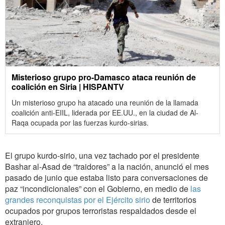
Misterioso grupo pro-Damasco ataca reunión de
coalición en Siria | HISPANTV
Un misterioso grupo ha atacado una reunión de la llamada
coalición anti-EIIL, liderada por EE.UU., en la ciudad de Al-
Raqa ocupada por las fuerzas kurdo-sirias.
El grupo kurdo-sirio, una vez tachado por el presidente
Bashar al-Asad de “traidores” a la nación, anunció el mes
pasado de junio que estaba listo para conversaciones de
paz “incondicionales” con el Gobierno, en medio de
las
grandes reconquistas por el Ejército sirio
de territorios
ocupados por grupos terroristas respaldados desde el
extranjero.