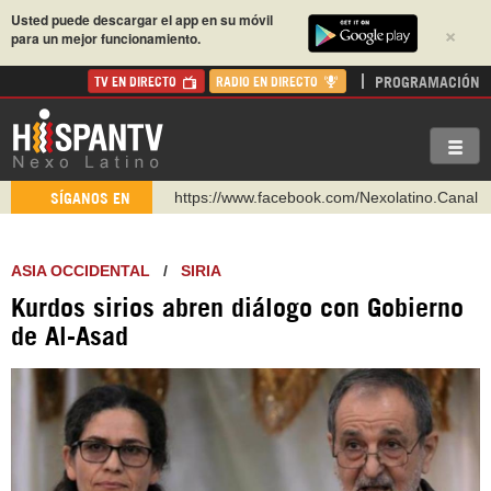
Usted puede descargar el app en su móvil
×
para un mejor funcionamiento.
PROGRAMACIÓN
TV EN DIRECTO
RADIO EN DIRECTO
https://www.youtube.com/@nexo_latino
SÍGANOS EN
http://twitter.com/nexo_latino
https://t.me/hispantvcanal
ASIA OCCIDENTAL
/
SIRIA
https://urmedium.com/c/hispantv
Kurdos sirios abren diálogo con Gobierno
WhatsApp y Viber: +98 921 79 29 404
de Al-Asad
Instagram como: hispan_tv
https://www.facebook.com/Nexolatino.Canal