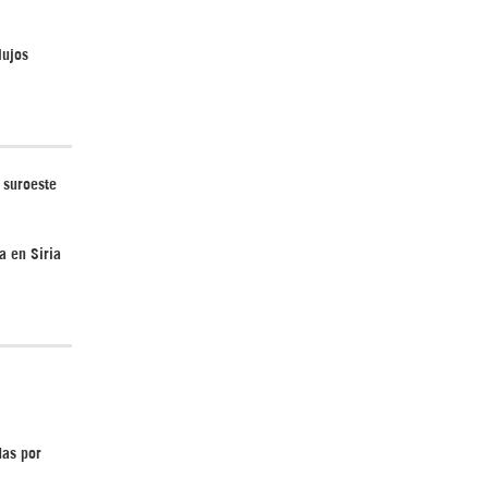
lujos
¿Cómo será el Golfo Pérsico sin EEUU?
 suroeste
a en Siria
Irán pide “tolerancia cero” ante ataques
contra instalaciones nucleares | Detrás de
la Razón
das por