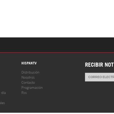
S
HISPANTV
RECIBIR NOT
Distribución
Nosotros
Contacto
Programación
l día
Rss
les