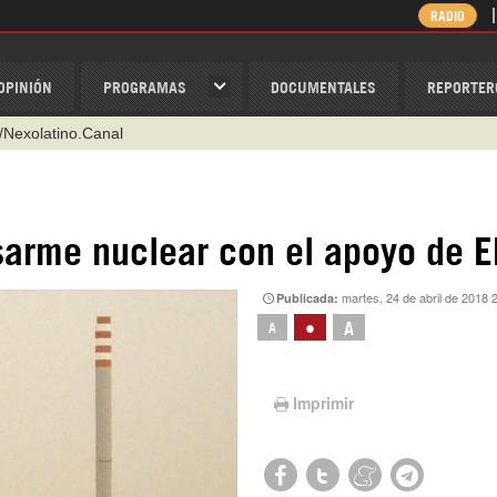
RADIO
OPINIÓN
PROGRAMAS
DOCUMENTALES
REPORTER
/Nexolatino.Canal
@nexo_latino
ino
esarme nuclear con el apoyo de E
ispantv
martes, 24 de abril de 2018 
Publicada:
1 79 29 404
•
A
A
v
Imprimir