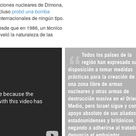
aciones nucleares de Dimona,
ncluso
probó una bomba
internacionales de ningún tipo.
desde que en 1986, un técnico
veló la naturaleza de las
Todos los países de la
región han expresado s
disposición a tomar medidas
prácticas para la creación de
una zona libre de armas
nucleares y otras armas de
destrucción masiva en el Orie
Medio, pero Israel sigue y con
apoyo absoluto de sus aliados
estadounidenses y británicos
negando a adherirse al tratad
denuncia el embajador