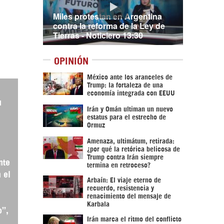
Miles protestan en Argentina
contra la reforma de la Ley de
Tierras - Noticiero 13:30
OPINIÓN
México ante los aranceles de
Trump: la fortaleza de una
economía integrada con EEUU
u
Irán y Omán ultiman un nuevo
estatus para el estrecho de
Ormuz
Amenaza, ultimátum, retirada:
¿por qué la retórica belicosa de
Trump contra Irán siempre
nte
termina en retroceso?
 el
Arbaín: El viaje eterno de
recuerdo, resistencia y
renacimiento del mensaje de
Karbala
o”,
Irán marca el ritmo del conflicto