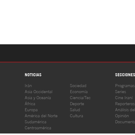
NOTICIAS
SECCIONE
Irán
Sociedad
Programas
Asia Occidental
Economía
Series
Asia y Oceanía
Ciencia/Tec
Cine Iraní
África
Deporte
Reporteros
Europa
Salud
Análisis de
América del Norte
Cultura
Opinión
Sudamérica
Documenta
Centroamérica