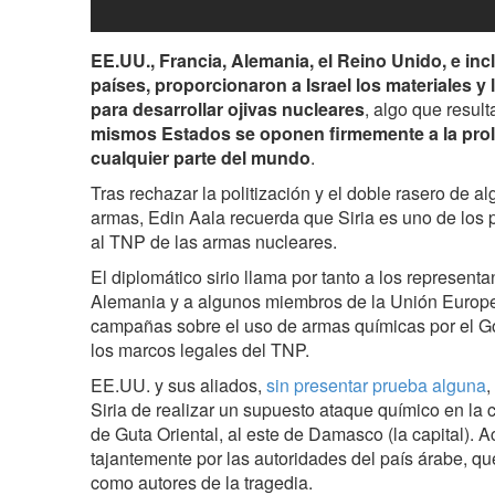
EE.UU., Francia, Alemania, el Reino Unido, e inc
países, proporcionaron a Israel los materiales y
para desarrollar ojivas nucleares
, algo que resul
mismos Estados se oponen firmemente a la proli
cualquier parte del mundo
.
Tras rechazar la politización y el doble rasero de a
armas, Edin Aala recuerda que Siria es uno de los 
al TNP de las armas nucleares.
El diplomático sirio llama por tanto a los represent
Alemania y a algunos miembros de la Unión Europe
campañas sobre el uso de armas químicas por el Gob
los marcos legales del TNP.
EE.UU. y sus aliados,
sin presentar prueba alguna
,
Siria de realizar un supuesto ataque químico en la
de Guta Oriental, al este de Damasco (la capital).
tajantemente por las autoridades del país árabe, que
como autores de la tragedia.