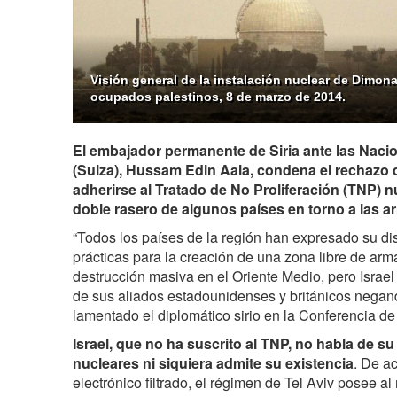
Visión general de la instalación nuclear de Dimona, 
ocupados palestinos, 8 de marzo de 2014.
El embajador permanente de Siria ante las Naci
(Suiza), Hussam Edin Aala, condena el rechazo d
adherirse al Tratado de No Proliferación (TNP) nu
doble rasero de algunos países en torno a las a
“Todos los países de la región han expresado su d
prácticas para la creación de una zona libre de arm
destrucción masiva en el Oriente Medio, pero Israel
de sus aliados estadounidenses y británicos negando
lamentado el diplomático sirio en la Conferencia 
Israel, que no ha suscrito al TNP, no habla de 
nucleares ni siquiera admite su existencia
. De a
electrónico filtrado, el régimen de Tel Aviv posee 