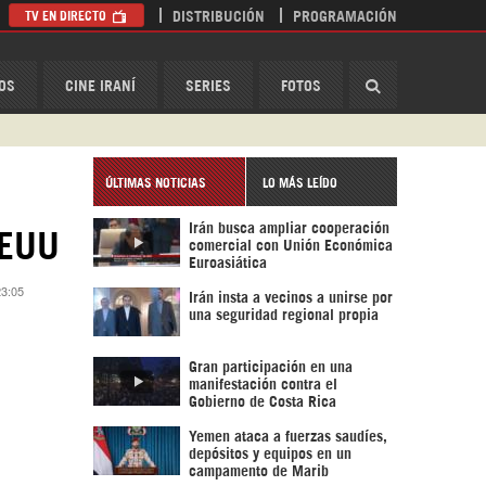
TV EN DIRECTO
DISTRIBUCIÓN
PROGRAMACIÓN
HispanTV
OS
CINE IRANÍ
SERIES
FOTOS
ÚLTIMAS NOTICIAS
LO MÁS LEÍDO
Irán busca ampliar cooperación
EUU ‎
comercial con Unión Económica
Euroasiática
23:05
Irán insta a vecinos a unirse por
una seguridad regional propia
Gran participación en una
manifestación contra el
Gobierno de Costa Rica
Yemen ataca a fuerzas saudíes,
depósitos y equipos en un
campamento de Marib