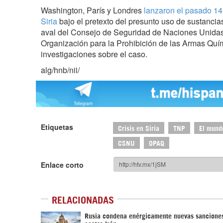
Washington, París y Londres
lanzaron el pasado 14 
Siria
bajo el pretexto del presunto uso de sustanci
aval del Consejo de Seguridad de Naciones Unidas,
Organización para la Prohibición de las Armas Quí
investigaciones sobre el caso.
alg/hnb/nii/
Etiquetas
Crisis en Siria
TNP
El mund
CSNU
OPAQ
Enlace corto
RELACIONADAS
Rusia condena enérgicamente nuevas sancione