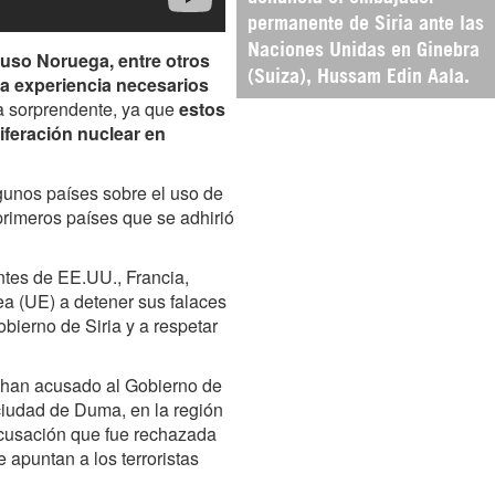
permanente de Siria ante las
Naciones Unidas en Ginebra
luso Noruega, entre otros
(Suiza), Hussam Edin Aala.
 la experiencia necesarios
ta sorprendente, ya que
estos
feración nuclear en
lgunos países sobre el uso de
primeros países que se adhirió
antes de EE.UU., Francia,
a (UE) a detener sus falaces
ierno de Siria y a respetar
 han acusado al Gobierno de
 ciudad de Duma, en la región
 Acusación que fue rechazada
 apuntan a los terroristas