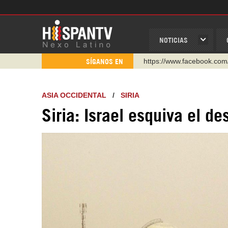
NOTICIAS
https://www.facebook.com
SÍGANOS EN
https://www.youtube.com/
http://twitter.com/nexo_lat
ASIA OCCIDENTAL
/
SIRIA
https://t.me/hispantvcanal
Siria: Israel esquiva el d
https://urmedium.com/c/h
WhatsApp y Viber: +98 92
Instagram como: hispan_t