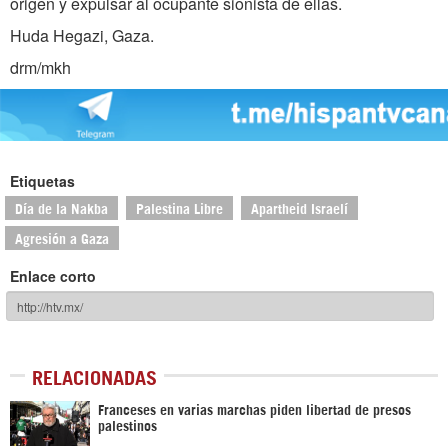
origen y expulsar al ocupante sionista de ellas.
Huda Hegazi, Gaza.
drm/mkh
Etiquetas
Día de la Nakba
Palestina Libre
Apartheid Israelí
Agresión a Gaza
Enlace corto
RELACIONADAS
Franceses en varias marchas piden libertad de presos
palestinos