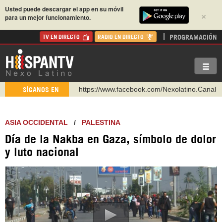
Usted puede descargar el app en su móvil
×
para un mejor funcionamiento.
PROGRAMACIÓN
TV EN DIRECTO
RADIO EN DIRECTO
https://www.facebook.com/Nexolatino.Canal
SÍGANOS EN
https://www.youtube.com/@nexo_latino
http://twitter.com/nexo_latino
ASIA OCCIDENTAL
/
PALESTINA
https://t.me/hispantvcanal
Día de la Nakba en Gaza, símbolo de dolor
https://urmedium.com/c/hispantv
y luto nacional
WhatsApp y Viber: +98 921 79 29 404
Instagram como: hispan_tv