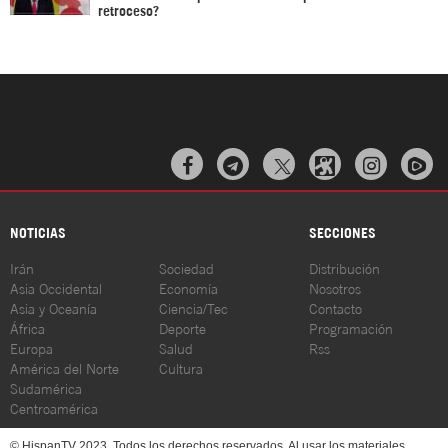
retroceso?



NOTICIAS
SECCIONES
Irán
Sociedad
Distribución
Asia Occidental
Economía
Nosotros
Asia y Oceanía
Ciencia/Tec
Contacto
África
Deporte
Programación
Europa
Salud
Rss
América del Norte
Cultura
Sudamérica
Centroamérica
© HispanTV 2023. Todos los derechos reservados. Al usar los materiales