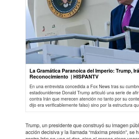
La Gramática Paranoica del Imperio: Trump, Irá
Reconocimiento | HISPANTV
En una entrevista concedida a Fox News tras su cumbre
estadounidense Donald Trump articuló una serie de afi
contra Irán que merecen atención no tanto por su conten
dijo era verificablemente falso) sino por la estructura q
Trump, un presidente que construyó su imagen públic
acción decisiva y la llamada “máxima presión”, se h
contra Irán no una ni dos, sino al menos cinco ve