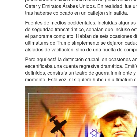
Catar y Emiratos Árabes Unidos. En realidad, fue una
tras haberse colocado en un callejón sin salida.
Fuentes de medios occidentales, incluidas algunas 
de seguridad transatlántico, señalan que incluso es
el panorama completo. Hablan de seis ocasiones dis
ultimátums de Trump simplemente se dejaron caduca
aislados de vacilación, sino de una huella de comp
Pero aquí está la distinción crucial: en ocasiones 
escenificaba una cuenta regresiva dramática. Emit
definidos, construía un teatro de guerra inminente y
momento. Esta vez, ni siquiera hubo un ultimátum cre