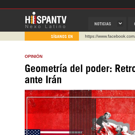
NOTICIAS
https://www.youtube.com/
SÍGANOS EN
http://twitter.com/nexo_lat
https://t.me/hispantvcanal
OPINIÓN
https://urmedium.com/c/h
Geometría del poder: Retr
WhatsApp y Viber: +98 92
ante Irán
Instagram como: hispan_t
https://www.facebook.com