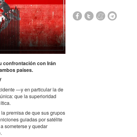
 confrontación con Irán
 ambos países.
V
idente —y en particular la de
única: que la superioridad
ítica.
la premisa de que sus grupos
iciones guiadas por satélite
ís a someterse y quedar
.