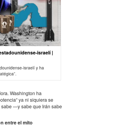
estadounidense-israelí |
dounidense-israelí y ha
atégica”.
dora. Washington ha
otencia” ya ni siquiera se
ue sabe —y sabe que Irán sabe
n entre el mito