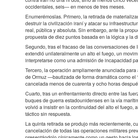
occidentales, seis— en menos de tres meses.
Enumerémoslas. Primero, la retirada de materializa
destruir la civilización iraní y atacar su infraestru
real, pública y absoluta. Sin embargo, ante la prop
propuesta de diez puntos basada en la lógica y la
Segundo, tras el fracaso de las conversaciones de
extendió unilateralmente un alto el fuego, un movi
interpretarse como una admisión de incapacidad pa
Tercero, la operación ampliamente anunciada para ab
de Ormuz —bautizada de forma dramática como el “
cancelada menos de cuarenta y ocho horas despué
Cuarto, tras un enfrentamiento directo entre las fue
buques de guerra estadounidenses en la vía maríti
volvió a insistir en la continuidad del alto el fuego
táctico sin respuesta.
La quinta retirada se produjo más recientemente, 
cancelación de todas las operaciones militares previ
presentándolo cínicamente como un gesto hacia los