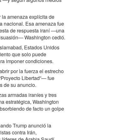
r la amenaza explícita de
ctura nacional. Esa amenaza fue
uesta de respuesta iraní —una
 disuasión— Washington cedió.
 Islamabad, Estados Unidos
miento que solo puede
ra imponer condiciones.
rir por la fuerza el estrecho
Proyecto Libertad”— fue
s de su anuncio.
rzas armadas iraníes y tres
ma estratégica, Washington
, absorbiendo de facto un golpe
cuando Trump anunció la
stas contra Irán,
 líderes de Arabia Saudí,