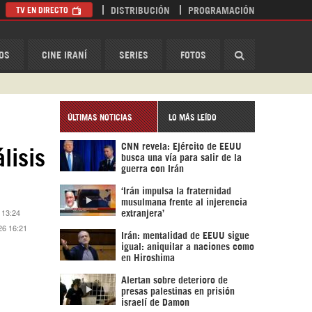
TV EN DIRECTO
DISTRIBUCIÓN
PROGRAMACIÓN
HispanTV
OS
CINE IRANÍ
SERIES
FOTOS
ÚLTIMAS NOTICIAS
LO MÁS LEÍDO
CNN revela: Ejército de EEUU
lisis
busca una vía para salir de la
guerra con Irán
‘Irán impulsa la fraternidad
musulmana frente al injerencia
 13:24
extranjera’
26 16:21
Irán: mentalidad de EEUU sigue
igual: aniquilar a naciones como
en Hiroshima
Alertan sobre deterioro de
presas palestinas en prisión
israelí de Damon