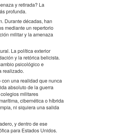
menaza y retirada? La
más profunda.
ón. Durante décadas, han
s mediante un repertorio
ción militar y la amenaza
ral. La política exterior
ión y la retórica belicista.
cambio psicológico e
 realizado.
o con una realidad que nunca
lida absoluto de la guerra
colegios militares
rítima, cibernética o híbrida
mpia, ni siquiera una salida
ladero, y dentro de ese
trófica para Estados Unidos.