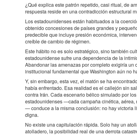
¿Qué explica este patrón repetido, casi ritual, de a
respuesta reside en una contradicción estructural 
Los estadounidenses están habituados a la coerci
obtenido concesiones de países grandes y pequeño
predecible que incluye presión económica, interven
creíble de cambio de régimen.
Este hábito no es solo estratégico, sino también cultu
estadounidense sufre una dependencia de la intimidac
Abandonar las amenazas por completo exigiría un 
institucional fundamental que Washington aún no ha
Y, sin embargo, esta vez, el matón se ha encontrad
había enfrentado. Esa realidad es el callejón sin sa
contra Irán. Cada escenario bélico simulado por los 
estadounidenses —cada campaña cinética, aérea, ma
— conduce a la misma conclusión: no hay victoria li
digna.
No existe una capitulación rápida. Solo hay un atol
atolladero, la posibilidad real de una derrota catas