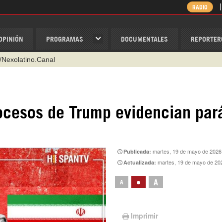
RADIO
OPINIÓN
PROGRAMAS
DOCUMENTALES
REPORTER
@nexo_latino
ino
ispantv
ocesos de Trump evidencian pará
1 79 29 404
v
/Nexolatino.Canal
martes, 19 de mayo de 2026
Publicada:
martes, 19 de mayo de 20
Actualizada:
•
A
A
Imprimir