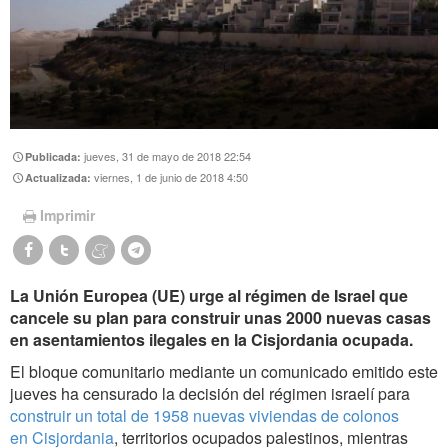
jueves, 31 de mayo de 2018 22:54
Publicada:
viernes, 1 de junio de 2018 4:50
Actualizada:
Imprimir
La Unión Europea (UE) urge al régimen de Israel que
cancele su plan para construir unas 2000 nuevas casas
en asentamientos ilegales en la Cisjordania ocupada.
El bloque comunitario mediante un comunicado emitido este
jueves ha censurado la decisión del régimen israelí para
construir un total de 1958 nuevas viviendas de colonos
en Cisjordania
, territorios ocupados palestinos, mientras