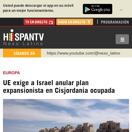
Usted puede descargar el app en su móvil
×
para un mejor funcionamiento.
PROGRAMACIÓN
TV EN DIRECTO
RADIO EN DIRECTO
https://www.youtube.com/@nexo_latino
SÍGANOS EN
http://twitter.com/nexo_latino
https://t.me/hispantvcanal
EUROPA
https://urmedium.com/c/hispantv
UE exige a Israel anular plan
WhatsApp y Viber: +98 921 79 29 404
expansionista en Cisjordania ocupada
Instagram como: hispan_tv
https://www.facebook.com/Nexolatino.Canal