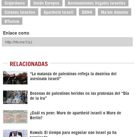
Cisjordania
Unión Europea
Asentamientos ilegales israelíes
Colonos israelíes
Apartheid Israelí
DDHH
Ma'ale Adumim
BTselem
Enlace corto
RELACIONADAS
“La matanza de palestinos refleja la doctrina del
asesinato israelí”
Decenas de palestinos heridos en las protestas del “Día
de la Ira”
¿Cuál es peor: Muro de apartheid israelí o Muro de
Berlín?
Kuwait: El tiempo para negociar con Israel ya ha
terminado