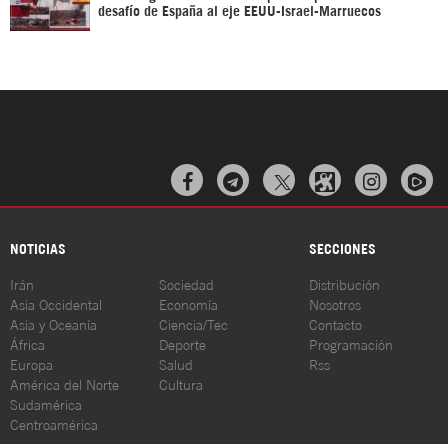
desafío de España al eje EEUU-Israel-Marruecos



NOTICIAS
SECCIONES
Irán
Sociedad
Distribución
Asia Occidental
Economía
Nosotros
Asia y Oceanía
Ciencia/Tec
Contacto
África
Deporte
Programación
Europa
Salud
Rss
América del Norte
Cultura
Sudamérica
Centroamérica