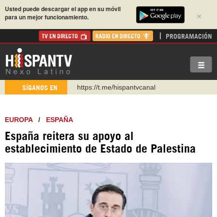
Usted puede descargar el app en su móvil
×
para un mejor funcionamiento.
PROGRAMACIÓN
TV EN DIRECTO
RADIO EN DIRECTO
https://urmedium.com/c/hispantv
SÍGANOS EN
WhatsApp y Viber: +98 921 79 29 404
Instagram como: hispan_tv
EUROPA
/
ESPAÑA
https://www.facebook.com/Nexolatino.Canal
España reitera su apoyo al
https://www.youtube.com/@nexo_latino
establecimiento de Estado de Palestina
http://twitter.com/nexo_latino
https://t.me/hispantvcanal