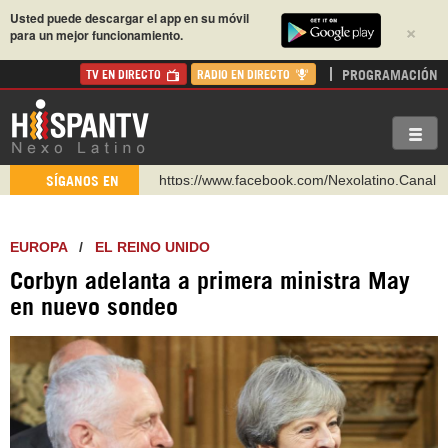
Usted puede descargar el app en su móvil
×
para un mejor funcionamiento.
PROGRAMACIÓN
TV EN DIRECTO
RADIO EN DIRECTO
https://www.youtube.com/@nexo_latino
SÍGANOS EN
http://twitter.com/nexo_latino
https://t.me/hispantvcanal
EUROPA
/
EL REINO UNIDO
https://urmedium.com/c/hispantv
Corbyn adelanta a primera ministra May
WhatsApp y Viber: +98 921 79 29 404
en nuevo sondeo
Instagram como: hispan_tv
https://www.facebook.com/Nexolatino.Canal