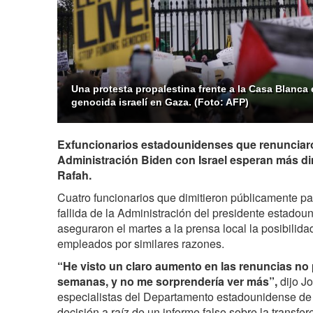
Una protesta propalestina frente a la Casa Blanca 
genocida israelí en Gaza. (Foto: AFP)
Exfuncionarios estadounidenses que renunciaron 
Administración Biden con Israel esperan más di
Rafah.
Cuatro funcionarios que dimitieron públicamente para
fallida de la Administración del presidente estadou
aseguraron el martes a la prensa local la posibili
empleados por similares razones.
“He visto un claro aumento en las renuncias no 
semanas, y no me sorprendería ver más”,
dijo Jo
especialistas del Departamento estadounidense de 
decisión a raíz de un informe falso sobre la transfe