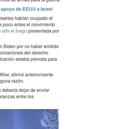
r apoyo de EEUU a Israel
sraelíes habían ocupado el
ue poco antes el movimiento
alto el fuego
presentada por
ón Biden por no haber emitido
 violaciones del derecho
licación estaba prevista para
ller, afirmó anteriormente
nguna razón.
n debería dejar de enviar
eranzas entre los