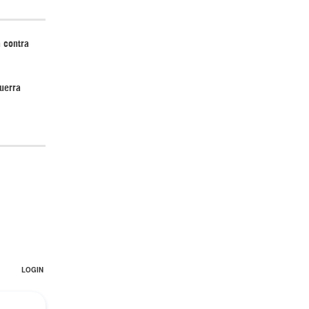
 contra
uerra