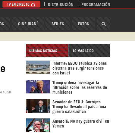
TV EN DIRECTO
DISTRIBUCIÓN
PROGRAMACIÓN
HispanTV
OS
CINE IRANÍ
SERIES
FOTOS
ÚLTIMAS NOTICIAS
LO MÁS LEÍDO
Informe: EEUU reubica aviones
de
cisterna tras surgir tensiones
con Israel
Trump ordena investigar la
filtración sobre las reservas de
24 10:56
municiones
Senador de EEUU: Corrupto
Trump ha llevado al país a una
guerra catastrófica
Ansarolá: No hay guerra civil en
Yemen