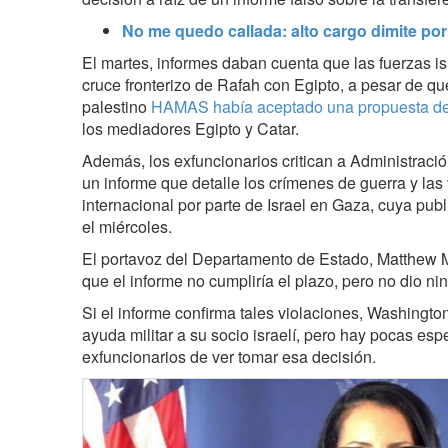
No me quedo callada: alto cargo dimite po
El martes, informes daban cuenta que las fuerzas i
cruce fronterizo de Rafah con Egipto, a pesar de q
palestino
HAMAS había aceptado una propuesta de 
los mediadores Egipto y Catar.
Además, los exfuncionarios critican a Administraci
un informe que detalle los crímenes de guerra y las
internacional por parte de Israel en Gaza, cuya pub
el miércoles.
El portavoz del Departamento de Estado, Matthew Mi
que el informe no cumpliría el plazo, pero no dio ni
Si el informe confirma tales violaciones, Washingto
ayuda militar a su socio israelí, pero hay pocas esp
exfuncionarios de ver tomar esa decisión.