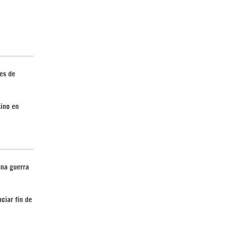
Irán pide “tolerancia cero” ante ataques
contra instalaciones nucleares | Detrás de
la Razón
les de
tino en
¿Cómo será el Golfo Pérsico sin EEUU?
una guerra
ciar fin de