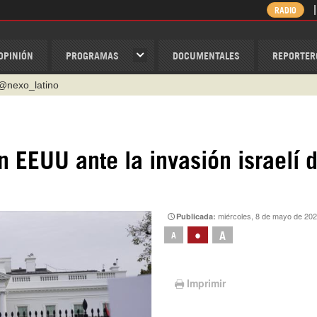
RADIO
OPINIÓN
PROGRAMAS
DOCUMENTALES
REPORTER
@nexo_latino
ino
ispantv
 EEUU ante la invasión israelí 
1 79 29 404
v
/Nexolatino.Canal
miércoles, 8 de mayo de 20
Publicada:
•
A
A
Imprimir