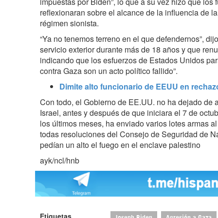
impuestas por Biden”, lo que a su vez hizo que los
reflexionaran sobre el alcance de la influencia de 
régimen sionista.
“Ya no tenemos terreno en el que defendernos”, dijo 
servicio exterior durante más de 18 años y que re
indicando que los esfuerzos de Estados Unidos para
contra Gaza son un acto político fallido”.
Dimite alto funcionario de EEUU en rechazo 
Con todo, el Gobierno de EE.UU. no ha dejado de 
Israel, antes y después de que iniciara el 7 de octu
los últimos meses, ha enviado varios lotes armas al 
todas resoluciones del Consejo de Seguridad de 
pedían un alto el fuego en el enclave palestino
ayk/ncl/hnb
Etiquetas
Joseph Biden
Agresión a Gaza