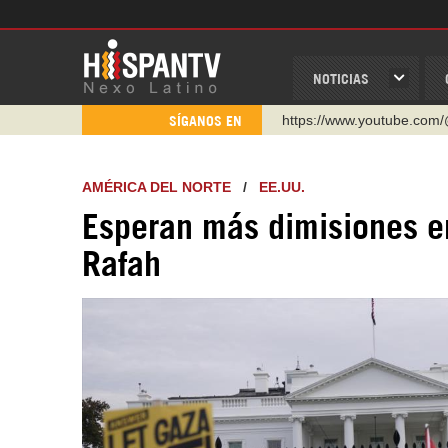
NOTICIAS
https://www.youtube.com/
SÍGANOS EN
http://twitter.com/nexo_lat
https://t.me/hispantvcanal
AMÉRICA DEL NORTE
/
EE.UU.
https://urmedium.com/c/h
Esperan más dimisiones en
WhatsApp y Viber: +98 92
Rafah
Instagram como: hispan_t
https://www.facebook.com