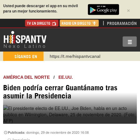
Usted puede descargar el app en su móvil
×
para un mejor funcionamiento.
PROGRAMACIÓN
TV EN DIRECTO
RADIO EN DIRECTO
https://t.me/hispantvcanal
SÍGANOS EN
https://urmedium.com/c/hispantv
WhatsApp y Viber: +98 921 79 29 404
AMÉRICA DEL NORTE
/
EE.UU.
Instagram como: hispan_tv
Biden podría cerrar Guantánamo tras
https://www.facebook.com/Nexolatino.Canal
asumir la Presidencia
https://www.youtube.com/@nexo_latino
http://twitter.com/nexo_latino
domingo, 29 de noviembre de 2020 16:08
Publicada:
Imprimir