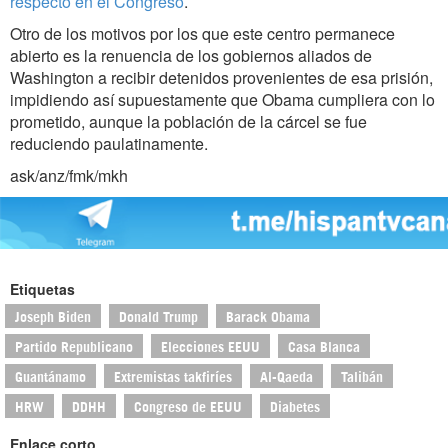
respecto en el Congreso
.
Otro de los motivos por los que este centro permanece
abierto es la renuencia de los gobiernos aliados de
Washington a recibir detenidos provenientes de esa prisión,
impidiendo así supuestamente que Obama cumpliera con lo
prometido, aunque la población de la cárcel se fue
reduciendo paulatinamente.
ask/anz/fmk/mkh
Etiquetas
Joseph Biden
Donald Trump
Barack Obama
Partido Republicano
Elecciones EEUU
Casa Blanca
Guantánamo
Extremistas takfiríes
Al-Qaeda
Talibán
HRW
DDHH
Congreso de EEUU
Diabetes
Enlace corto