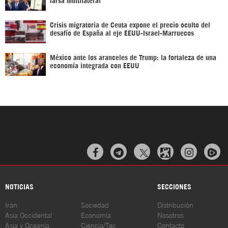
Crisis migratoria de Ceuta expone el precio oculto del
desafío de España al eje EEUU-Israel-Marruecos
México ante los aranceles de Trump: la fortaleza de una
economía integrada con EEUU



NOTICIAS
SECCIONES
Irán
Sociedad
Distribución
Asia Occidental
Economía
Nosotros
Asia y Oceanía
Ciencia/Tec
Contacto