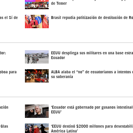
de Temer
as el Sí de
Brasil repudia politización de destitución de R
dor:
EEUU despliega sus militares en una base estr
Ecuador
Noboa para
ALBA alaba el “no” de ecuatorianos a intentos 
su soberanía
ación
‘Ecuador está gobernado por gusanos intestinal
EEUU’
 Glas
‘EEUU destinó $2000 millones para desestabili
América Latina’