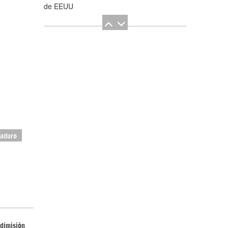
de EEUU
El Hombre eterno | Parte 2
Maduro
CGRI de Irán asesta duros golpes a EEUU
con ataque simultáneo en Asia Occidental |
Detrás de la Razón
 dimisión