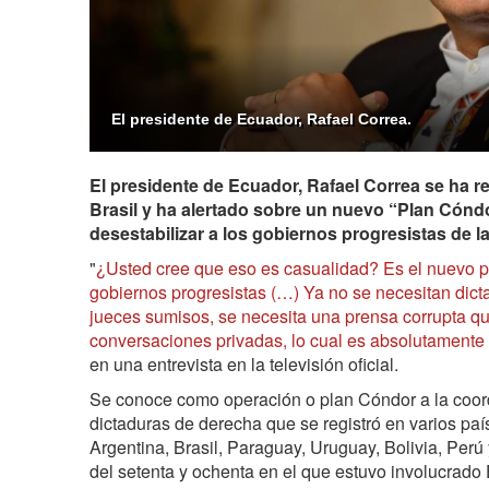
El presidente de Ecuador, Rafael Correa.
El presidente de Ecuador, Rafael Correa se ha refe
Brasil y ha alertado sobre un nuevo “Plan Cóndo
desestabilizar a los gobiernos progresistas de la
"
¿Usted cree que eso es casualidad? Es el nuevo p
gobiernos progresistas (…) Ya no se necesitan dicta
jueces sumisos, se necesita una prensa corrupta que
conversaciones privadas, lo cual es absolutamente 
en una entrevista en la televisión oficial.
Se conoce como operación o plan Cóndor a la coord
dictaduras de derecha que se registró en varios pa
Argentina, Brasil, Paraguay, Uruguay, Bolivia, Perú
del setenta y ochenta en el que estuvo involucrado