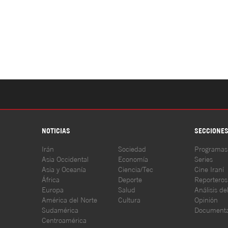
NOTICIAS
SECCIONE
Irán
Sociedad
Programas
Asia Occidental
Economía
Series
Asia y Oceanía
Ciencia/Tec
Cine Iraní
África
Deporte
Reporteros
Europa
Salud
Análisis de
América del Norte
Cultura
Opinión
Sudamérica
Documenta
Centroamérica