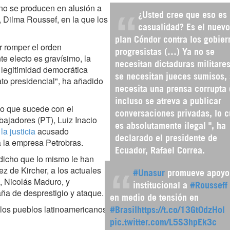
no se producen en alusión a
¿Usted cree que eso es
a, Dilma Roussef, en la que los
casualidad? Es el nuevo
plan Cóndor contra los gobier
r romper el orden
progresistas (…) Ya no se
e electo es gravísimo, la
necesitan dictaduras militares
ne legitimidad democrática
se necesitan jueces sumisos,
to presidencial", ha añadido
necesita una prensa corrupta
incluso se atreva a publicar
lo que sucede con el
conversaciones privadas, lo c
abajadores (PT), Luiz Inacio
es absolutamente ilegal ", ha
la justicia
acusado
declarado el presidente de
 la empresa Petrobras.
Ecuador, Rafael Correa.
dicho que lo mismo le han
z de Kircher, a los actuales
#Unasur
promueve apoyo
, Nicolás Maduro, y
institucional a
#Rousseff
ña de desprestigio y ataque.
en medio de tensión en
los pueblos latinoamericanos
#Brasil
https://t.co/13Gt0dzHol
pic.twitter.com/L5S3hpEk3c