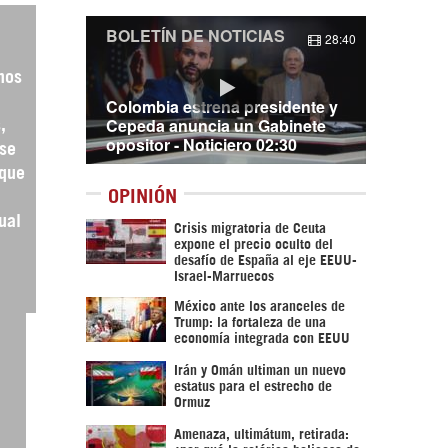
BOLETÍN DE NOTICIAS
28:40
nos
Colombia estrena presidente y
Cepeda anuncia un Gabinete
,
opositor - Noticiero 02:30
 se
 que
OPINIÓN
ual
Crisis migratoria de Ceuta
expone el precio oculto del
desafío de España al eje EEUU-
Israel-Marruecos
México ante los aranceles de
Trump: la fortaleza de una
economía integrada con EEUU
Irán y Omán ultiman un nuevo
estatus para el estrecho de
Ormuz
Amenaza, ultimátum, retirada: