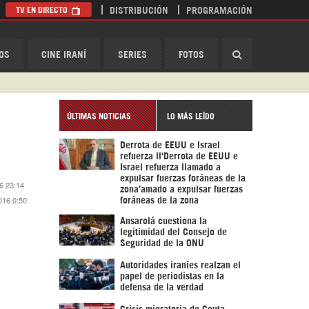
TV EN DIRECTO
DISTRIBUCIÓN
PROGRAMACIÓN
HispanTV
OS
CINE IRANÍ
SERIES
FOTOS
ÚLTIMAS NOTICIAS
LO MÁS LEÍDO
Derrota de EEUU e Israel
a
refuerza ll‘Derrota de EEUU e
Israel refuerza llamado a
expulsar fuerzas foráneas de la
6 23:14
zona’amado a expulsar fuerzas
016 0:50
foráneas de la zona
Ansarolá cuestiona la
legitimidad del Consejo de
Seguridad de la ONU
Autoridades iraníes realzan el
papel de periodistas en la
defensa de la verdad
Crisis migratoria de Ceuta