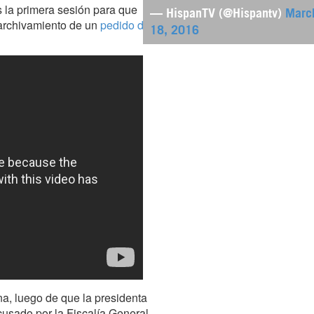
s la primera sesión para que
— HispanTV (@Hispantv)
Marc
 archivamiento de un
pedido de
18, 2016
na, luego de que la presidenta
acusado por la Fiscalía General