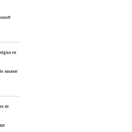
ousseff
¿Cómo será el Golfo Pérsico sin EEUU?
atégica en
de socavar
Irán pide “tolerancia cero” ante ataques
contra instalaciones nucleares | Detrás de
es de
la Razón
zar