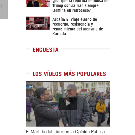
¿por qué la retórica belicosa de
h
Trump contra Irán siempre
termina en retroceso?
Arbaín: El viaje eterno de
recuerdo, resistencia y
renacimiento del mensaje de
Karbala
ENCUESTA
LOS VÍDEOS MÁS POPULARES
1
de
5
El Martirio del Líder en la Opinión Pública