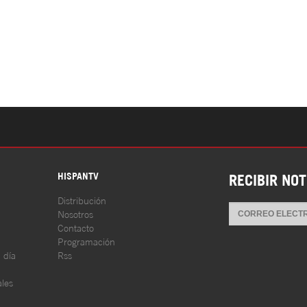
S
HISPANTV
RECIBIR NOT
Distribución
Nosotros
Contacto
Programación
l día
Rss
les