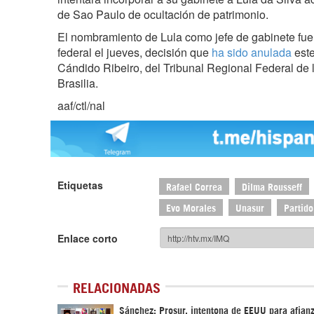
de Sao Paulo de ocultación de patrimonio.
El nombramiento de Lula como jefe de gabinete fue
federal el jueves, decisión que
ha sido anulada
este
Cándido Ribeiro, del Tribunal Regional Federal de l
Brasilia.
aaf/ctl/nal
Etiquetas
Rafael Correa
Dilma Rousseff
Evo Morales
Unasur
Partido
Enlace corto
RELACIONADAS
Sánchez: Prosur, intentona de EEUU para afianz